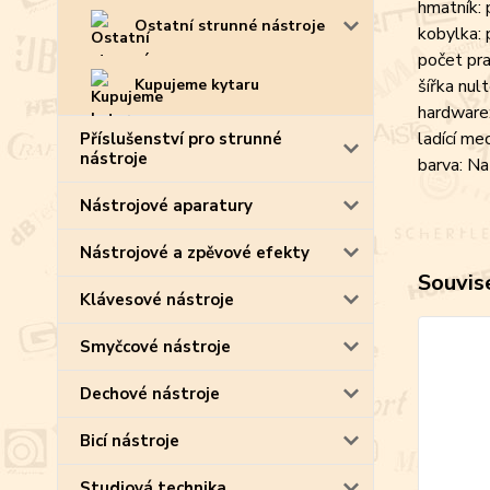
hmatník: 
Ostatní strunné nástroje
kobylka: 
počet pra
Kupujeme kytaru
šířka nu
hardware
ladící me
Příslušenství pro strunné
nástroje
barva: Na
Nástrojové aparatury
Nástrojové a zpěvové efekty
Souvise
Klávesové nástroje
Smyčcové nástroje
Dechové nástroje
Bicí nástroje
Studiová technika