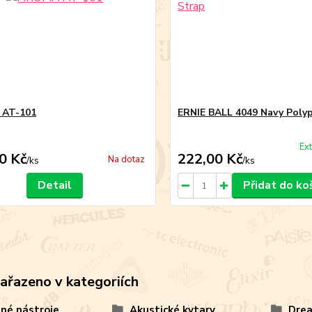
AT-101
ERNIE BALL 4049 Navy Poly
Ex
0 Kč
222,00 Kč
Na dotaz
/
ks
/
ks
Detail
Přidat do ko
zařazeno v kategoriích
né nástroje
Akustické kytary
Dre