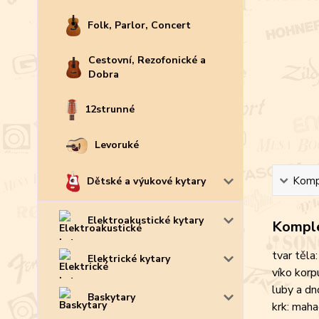
Folk, Parlor, Concert
Cestovní, Rezofonické a
Dobra
12strunné
Levoruké
Kompl
Dětské a výukové kytary
Elektroakustické kytary
Komple
tvar těla
Elektrické kytary
víko korp
luby a d
Baskytary
krk: mah