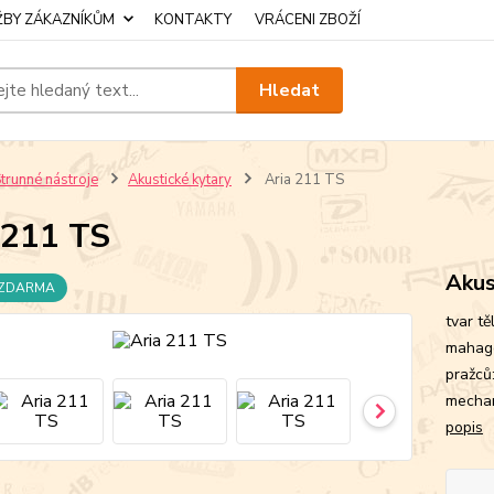
ŽBY ZÁKAZNÍKŮM
KONTAKTY
VRÁCENI ZBOŽÍ
Hledat
trunné nástroje
Akustické kytary
Aria 211 TS
 211 TS
Akus
 ZDARMA
tvar t
mahago
pražců
mechan
popis