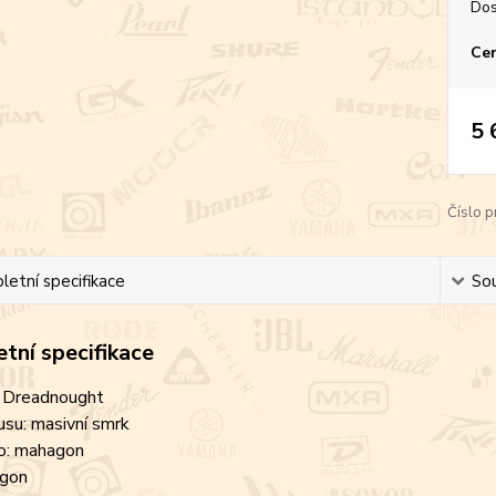
Dos
Cen
5 
Číslo p
etní specifikace
Sou
tní specifikace
: Dreadnought
usu: masivní smrk
no: mahagon
agon