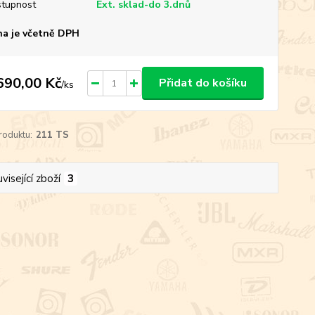
tupnost
Ext. sklad-do 3.dnů
a je včetně DPH
690,00 Kč
Přidat do košíku
/
ks
roduktu:
211 TS
visející zboží
3