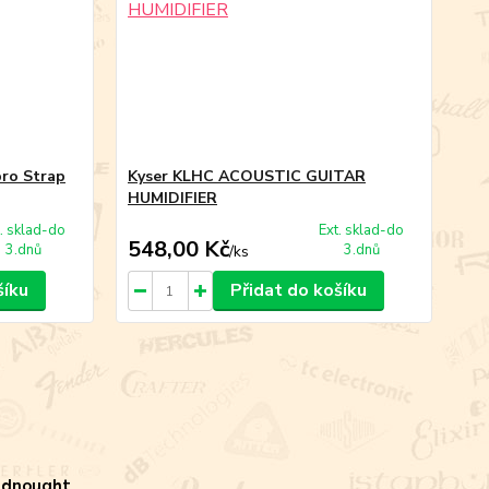
pro Strap
Kyser KLHC ACOUSTIC GUITAR
HUMIDIFIER
t. sklad-do
Ext. sklad-do
548,00 Kč
3.dnů
3.dnů
/
ks
šíku
Přidat do košíku
adnought