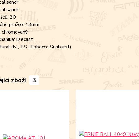
palisandr
palisandr
žců: 20
ltého pražce: 43mm
: chromovaný
chanika: Diecast
tural (N), TS (Tobacco Sunburst)
jící zboží
3