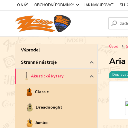
O NÁS
OBCHODNÍ PODMÍNKY
JAK NAKUPOVAT
SLU
Úvod
S
Výprodej
Aria
Strunné nástroje
Doprava
Akustické kytary
Classic
Dreadnought
Jumbo