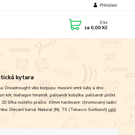
Přihlášení
0
ks
za
0,00 Kč
tická kytara
ěla: Dreadnought víko korpusu: masivní smrk luby a dno:
n krk: mahagon hmatník: palisandr kobylka: palisandr počet
: 20 šířka nultého pražce: 43mm hardware: chromovaný ladící
ika: Diecast barva: Natural (N), TS (Tobacco Sunburst)
celý