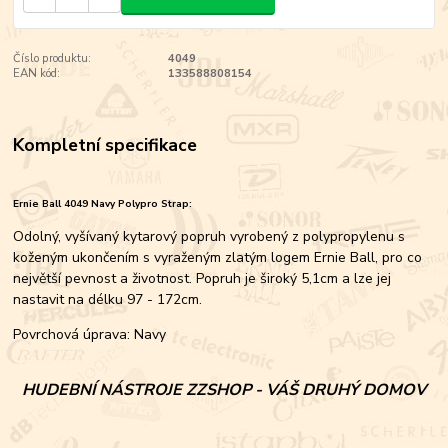
Číslo produktu:
4049
EAN kód:
133588808154
Kompletní specifikace
Ernie Ball
404
9 Navy Polypro Strap:
Odolný, vyšívaný kytarový popruh vyrobený z polypropylenu s
koženým ukončením s vyraženým zlatým logem Ernie Ball, pro co
největší pevnost a životnost. Popruh je široký 5,1cm a lze jej
nastavit na délku 97 - 172cm.
Povrchová úprava: Navy
HUDEBNÍ NÁSTROJE ZZSHOP - VÁŠ DRUHÝ DOMOV