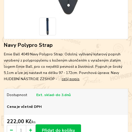
Navy Polypro Strap
Ernie Ball 4049 Navy Polypro Strap: Odolný, vyšívaný kytarový popruh
vyrobený z polypropylenu s koženým ukončením s vyraženým zlatým
logem Ernie Ball, pro co největší pevnost a životnost. Popruh je široký
5,1cm a lze jej nastavit na délku 97 - 172cm. Povrchová úprava: Navy
HUDEBNÍ NÁSTROJE ZZSHOP - ...
celý popis
Dostupnost
Ext. sklad-do 3.dnů
Cena je včetně DPH
222,00 Kč
/
ks
Přidat do košíku