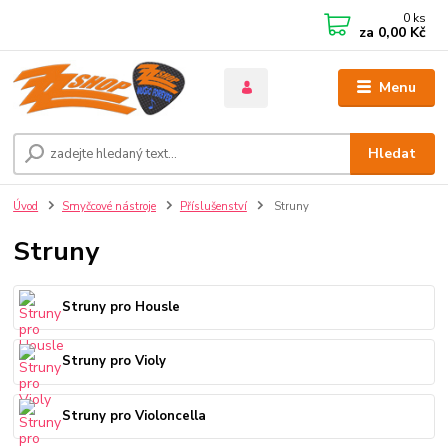
0
ks
za
0,00 Kč
Menu
Hledat
Úvod
Smyčcové nástroje
Příslušenství
Struny
Struny
Struny pro Housle
Struny pro Violy
Struny pro Violoncella