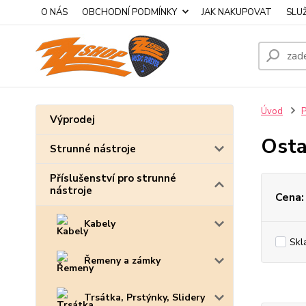
O NÁS
OBCHODNÍ PODMÍNKY
JAK NAKUPOVAT
SLU
Úvod
P
Výprodej
Osta
Strunné nástroje
Příslušenství pro strunné
nástroje
Cena:
Kabely
Skl
Řemeny a zámky
Trsátka, Prstýnky, Slidery