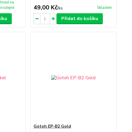
Ihned na
49,00 Kč
prodejně
Skladem
/
ks
šíku
Přidat do košíku
Gotoh EP-B2 Gold