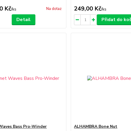
0 Kč
249,00 Kč
Na dotaz
/
ks
/
ks
Detail
Přidat do ko
Waves Bass Pro-Winder
ALHAMBRA Bone Nut