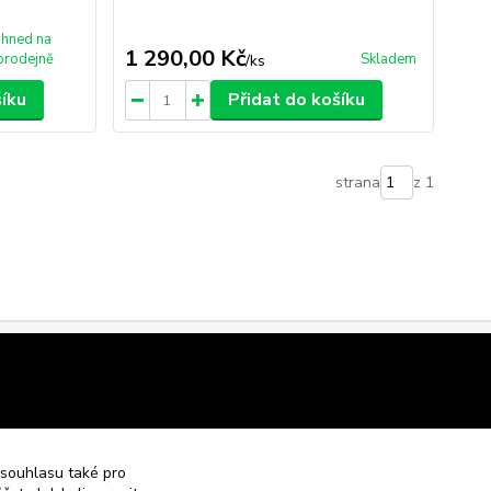
Ihned na
1 290,00 Kč
prodejně
Skladem
/
ks
šíku
Přidat do košíku
strana
z 1
 souhlasu také pro