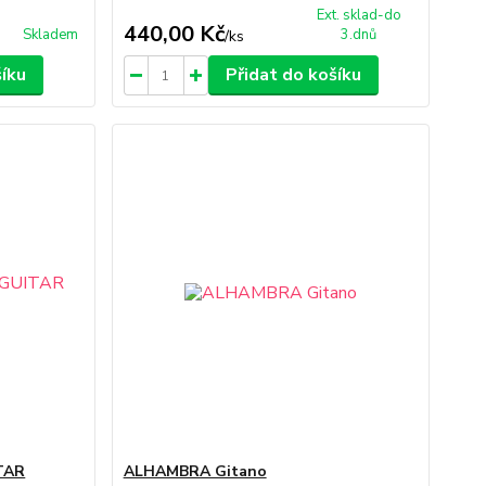
Ext. sklad-do
440,00 Kč
Skladem
3.dnů
/
ks
šíku
Přidat do košíku
TAR
ALHAMBRA Gitano