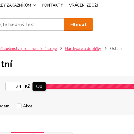
ŽBY ZÁKAZNÍKŮM
KONTAKTY
VRÁCENI ZBOŽÍ
Hledat
říslušenství pro strunné nástroje
Hardware a doplňky
Ostatní
tní
Kč
Od
adem
Akce