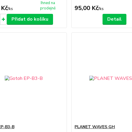
Ihned na
 Kč
95,00 Kč
prodejně
/
ks
/
ks
Přidat do košíku
Detail
EP-B3-B
PLANET WAVES GH