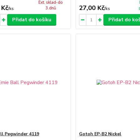
Ext. sklad-do
 Kč
27,00 Kč
3.dnů
/
ks
/
ks
Přidat do košíku
Přidat do ko
all Pegwinder 4119
Gotoh EP-B2 Nickel