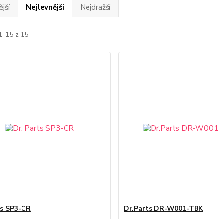
jší
Nejlevnější
Nejdražší
1-15 z 15
ts SP3-CR
Dr.Parts DR-W001-TBK