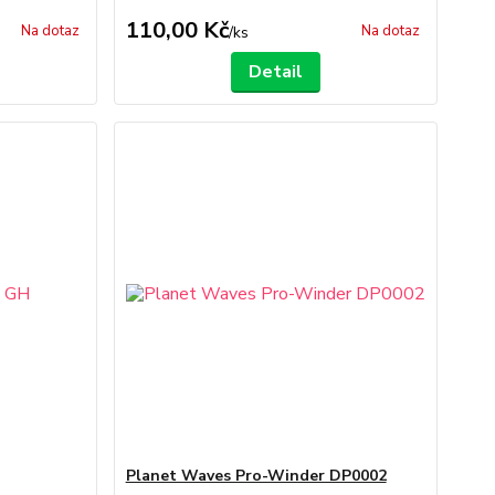
110,00 Kč
Na dotaz
Na dotaz
/
ks
Detail
Planet Waves Pro-Winder DP0002