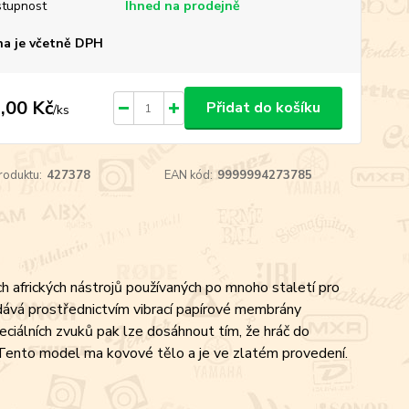
tupnost
Ihned na prodejně
a je včetně DPH
,00 Kč
Přidat do košíku
/
ks
roduktu:
427378
EAN kód:
9999994273785
h afrických nástrojů používaných po mnoho staletí pro
ydává prostřednictvím vibrací papírové membrány
Speciálních zvuků pak lze dosáhnout tím, že hráč do
h. Tento model ma kovové tělo a je ve zlatém provedení.