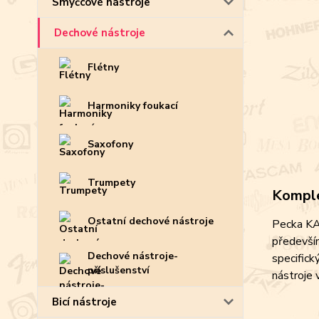
Smyčcové nástroje
Dechové nástroje
Flétny
Harmoniky foukací
Saxofony
Trumpety
Komple
Ostatní dechové nástroje
Pecka KAP
především
Dechové nástroje-
specifick
příslušenství
nástroje 
Bicí nástroje