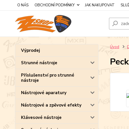
O NÁS
OBCHODNÍ PODMÍNKY
JAK NAKUPOVAT
SLU
Úvod
D
Výprodej
Pec
Strunné nástroje
Příslušenství pro strunné
nástroje
Nástrojové aparatury
Nástrojové a zpěvové efekty
Klávesové nástroje