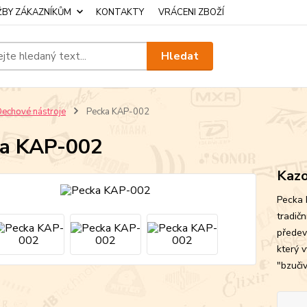
ŽBY ZÁKAZNÍKŮM
KONTAKTY
VRÁCENI ZBOŽÍ
Hledat
echové nástroje
Pecka KAP-002
ka KAP-002
Kaz
Pecka 
tradič
předev
který 
"bzučiv