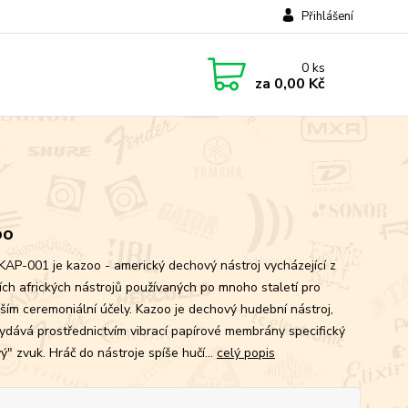
Přihlášení
0
ks
za
0,00 Kč
oo
KAP-001 je kazoo - americký dechový nástroj vycházející z
ních afrických nástrojů používaných po mnoho staletí pro
ším ceremoniální účely. Kazoo je dechový hudební nástroj,
vydává prostřednictvím vibrací papírové membrány specifický
ý" zvuk. Hráč do nástroje spíše hučí...
celý popis