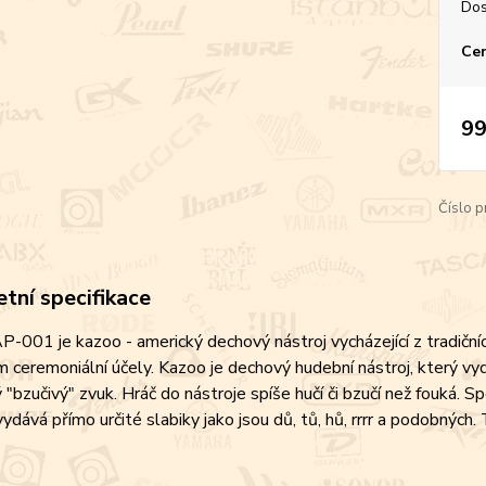
Dos
Cen
99
Číslo p
tní specifikace
-001 je kazoo - americký dechový nástroj vycházející z tradičníc
 ceremoniální účely. Kazoo je dechový hudební nástroj, který v
ý "bzučivý" zvuk. Hráč do nástroje spíše hučí či bzučí než fouká. 
vydává přímo určité slabiky jako jsou dů, tů, hů, rrrr a podobnýc