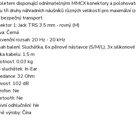
pletem disponující odnímatelnými MMCX konektory a polohovatel
ou tři druhy náhradních náušníků různých velikostí pro maximální i
o bezpečný transport.
ektor 1: Jack TRS 3.5 mm - rovný (M)
va: Černá
kvenční rozsah: 20 Hz - 20 kHz
ah balení: Sluchátka, 6x pěnové nástavce (S/M/L), 3x silikonové
ka kabelu: 1,5 m
tnost: 0,03 kg
 sluchátek: In-Ear
edance: 32 Ohm
livost: 102 dB
rofon: Ne
etooth: Ne
ivní odhlučnění: Ne
ě výroby: Čína