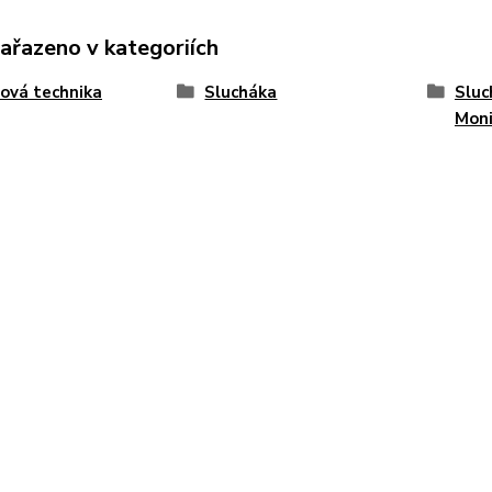
zařazeno v kategoriích
ová technika
Slucháka
Sluc
Moni