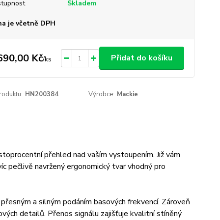
tupnost
Skladem
a je včetně DPH
690,00 Kč
Přidat do košíku
/
ks
roduktu:
HN200384
Výrobce:
Mackie
o stoprocentní přehled nad vaším vystoupením. Již vám
íc pečlivě navržený ergonomický tvar vhodný pro
přesným a silným podáním basových frekvencí. Zároveň
ých detailů. Přenos signálu zajišťuje kvalitní stíněný