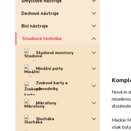
Smyčcové nástroje
Dechové nástroje
Bicí nástroje
Studiová technika
Studiové monitory
Mixážní pulty
Komple
Zvukové karty a
převodníky
Nová in-e
neuniknou
Mikrofony
dlouhodo
Slucháka
Mackie M
však byly