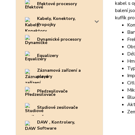
kabel s o
Efektové procesory
balení js
kufřík pr
Kabely, Konektory,
Propojky
Kon
Bar
Fre
Dynamické procesory
Obs
Dél
Equalizery
Hmo
Typ
Záznamová zařízení a
Imp
playery
Cit
Mik
Předzesilovače
Blu
Akt
Studiové zesilovače
Zem
DAW , Kontrolery,
Software