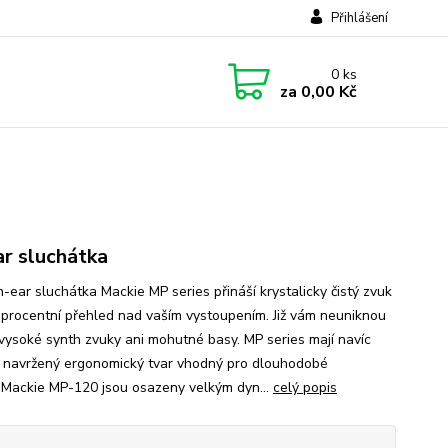
Přihlášení
0
ks
za
0,00 Kč
ar sluchátka
n-ear sluchátka Mackie MP series přináší krystalicky čistý zvuk
oprocentní přehled nad vaším vystoupením. Již vám neuniknou
vysoké synth zvuky ani mohutné basy. MP series mají navíc
ě navržený ergonomický tvar vhodný pro dlouhodobé
.Mackie MP-120 jsou osazeny velkým dyn...
celý popis