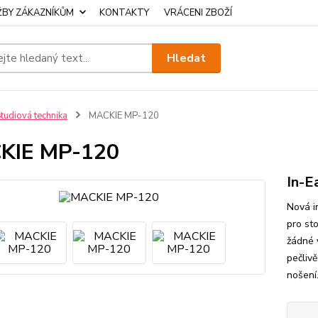
ŽBY ZÁKAZNÍKŮM
KONTAKTY
VRÁCENI ZBOŽÍ
Hledat
tudiová technika
MACKIE MP-120
KIE MP-120
In-E
Nová i
pro st
žádné 
pečliv
nošení