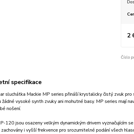
Dos
Cen
2 
Číslo p
tní specifikace
ar sluchátka Mackie MP series přináší krystalicky čistý zvuk pr
 žádné vysoké synth zvuky ani mohutné basy. MP series mají nav
bé nošení.
P-120 jsou osazeny velkým dynamickým drivem vyznačujícím se 
 zachovány i vyšší frekvence pro srozumitelné podání všech hlasov