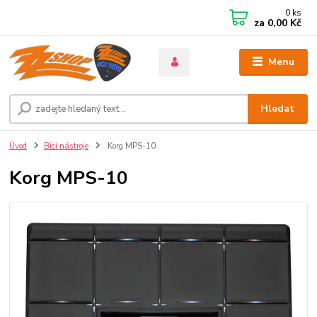
0
ks
za
0,00 Kč
Menu
Hledat
Úvod
Bicí nástroje
Korg MPS-10
Korg MPS-10