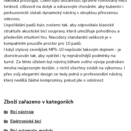
několika prototypů. Cílem bylo dosáhnout správné rovnováhy mezi
tvrdostí, citlivostí na dotyk a odrazovým chováním, aby bubeníci i
perkusionisté získali dynamický nástroj s obvyklou přirozenou
odezvou.
Uspořádání padů bylo zvoleno tak, aby odpovídalo klasické
struktuře akustické bicí soupravy, která umožňuje pohodlnou a
především intuitivní hru. Navzdory standardní velikosti je v
kompaktním pouzdře prostor pro 10 padů.
I když stylový zevnějšek MPS-10 nepůsobí takovým dojmem - je
zkonstruován tak, aby vydržel i ty nejnáročnější podmínky na
turné. Za tímto účelem byl nástroj během svého vývoje podroben
mnoha neúprosným testům, z nichž všechny zvládl na výbornou. I
přes svůj elegantní design se tedy jedná o profesionální nástroj,
který nedělá žádné kompromisy, pokud jde o odolnost.
Zboží zařazeno v kategoriích
Bicí nástroje
Elektronické bicí
Bicí automaty, moduly