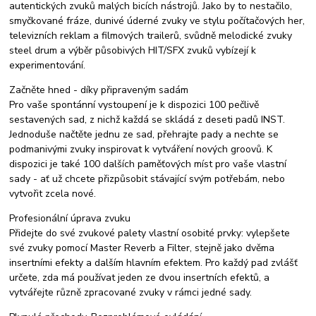
autentických zvuků malých bicích nástrojů. Jako by to nestačilo,
smyčkované fráze, dunivé úderné zvuky ve stylu počítačových her,
televizních reklam a filmových trailerů, svůdně melodické zvuky
steel drum a výběr působivých HIT/SFX zvuků vybízejí k
experimentování.
Začněte hned - díky připraveným sadám
Pro vaše spontánní vystoupení je k dispozici 100 pečlivě
sestavených sad, z nichž každá se skládá z deseti padů INST.
Jednoduše načtěte jednu ze sad, přehrajte pady a nechte se
podmanivými zvuky inspirovat k vytváření nových groovů. K
dispozici je také 100 dalších paměťových míst pro vaše vlastní
sady - ať už chcete přizpůsobit stávající svým potřebám, nebo
vytvořit zcela nové.
Profesionální úprava zvuku
Přidejte do své zvukové palety vlastní osobité prvky: vylepšete
své zvuky pomocí Master Reverb a Filter, stejně jako dvěma
insertními efekty a dalším hlavním efektem. Pro každý pad zvlášť
určete, zda má používat jeden ze dvou insertních efektů, a
vytvářejte různě zpracované zvuky v rámci jedné sady.