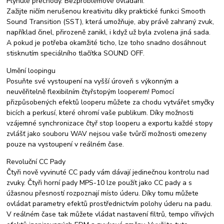
Plynulé přechody. Bezproblémové ovládání.
Zažijte ničím nerušenou kreativitu díky praktické funkci Smooth
Sound Transition (SST), která umožňuje, aby právě zahraný zvuk,
například činel, přirozeně zanikl, i když už byla zvolena jiná sada.
A pokud je potřeba okamžité ticho, lze toho snadno dosáhnout
stisknutím speciálního tlačítka SOUND OFF.
Umění loopingu
Posuňte své vystoupení na vyšší úroveň s výkonným a
neuvěřitelně flexibilním čtyřstopým looperem! Pomocí
přizpůsobených efektů looperu můžete za chodu vytvářet smyčky
bicích a perkusí, které ohromí vaše publikum. Díky možnosti
vzájemné synchronizace čtyř stop looperu a exportu každé stopy
zvlášť jako souboru WAV nejsou vaše tvůrčí možnosti omezeny
pouze na vystoupení v reálném čase.
Revoluční CC Pady
Čtyři nově vyvinuté CC pady vám dávají jedinečnou kontrolu nad
zvuky. Čtyři horní pady MPS-10 lze použít jako CC pady a s
úžasnou přesností rozpoznají místo úderu. Díky tomu můžete
ovládat parametry efektů prostřednictvím polohy úderu na padu.
V reálném čase tak můžete vládat nastavení filtrů, tempo vířivých