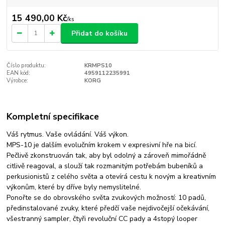
15 490,00 Kč
/
ks
Přidat do košíku
Číslo produktu:
KRMPS10
EAN kód:
4959112235991
Výrobce:
KORG
Kompletní specifikace
Váš rytmus. Vaše ovládání. Váš výkon.
MPS-10 je dalším evolučním krokem v expresivní hře na bicí.
Pečlivě zkonstruován tak, aby byl odolný a zároveň mimořádně
citlivě reagoval, a slouží tak rozmanitým potřebám bubeníků a
perkusionistů z celého světa a otevírá cestu k novým a kreativním
výkonům, které by dříve byly nemyslitelné.
Ponořte se do obrovského světa zvukových možností: 10 padů,
předinstalované zvuky, které předčí vaše nejdivočejší očekávání,
všestranný sampler, čtyři revoluční CC pady a 4stopý looper