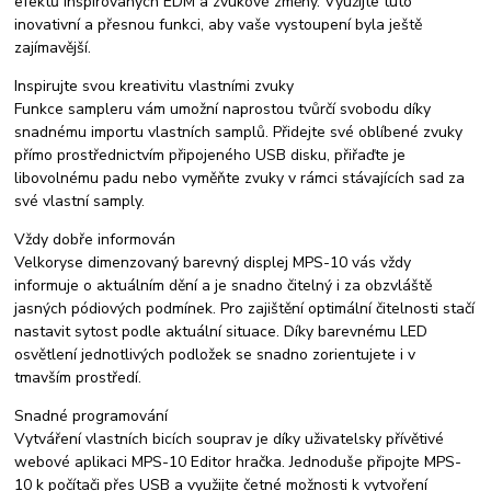
efektů inspirovaných EDM a zvukové změny. Využijte tuto
inovativní a přesnou funkci, aby vaše vystoupení byla ještě
zajímavější.
Inspirujte svou kreativitu vlastními zvuky
Funkce sampleru vám umožní naprostou tvůrčí svobodu díky
snadnému importu vlastních samplů. Přidejte své oblíbené zvuky
přímo prostřednictvím připojeného USB disku, přiřaďte je
libovolnému padu nebo vyměňte zvuky v rámci stávajících sad za
své vlastní samply.
Vždy dobře informován
Velkoryse dimenzovaný barevný displej MPS-10 vás vždy
informuje o aktuálním dění a je snadno čitelný i za obzvláště
jasných pódiových podmínek. Pro zajištění optimální čitelnosti stačí
nastavit sytost podle aktuální situace. Díky barevnému LED
osvětlení jednotlivých podložek se snadno zorientujete i v
tmavším prostředí.
Snadné programování
Vytváření vlastních bicích souprav je díky uživatelsky přívětivé
webové aplikaci MPS-10 Editor hračka. Jednoduše připojte MPS-
10 k počítači přes USB a využijte četné možnosti k vytvoření