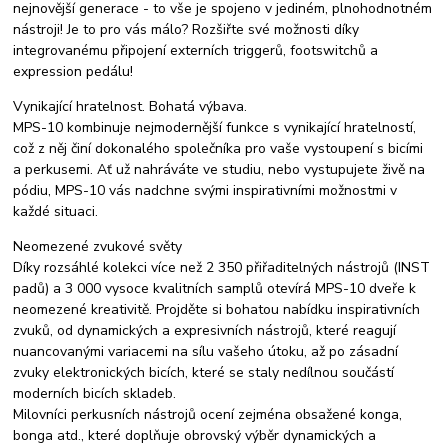
nejnovější generace - to vše je spojeno v jediném, plnohodnotném
nástroji! Je to pro vás málo? Rozšiřte své možnosti díky
integrovanému připojení externích triggerů, footswitchů a
expression pedálu!
Vynikající hratelnost. Bohatá výbava.
MPS-10 kombinuje nejmodernější funkce s vynikající hratelností,
což z něj činí dokonalého společníka pro vaše vystoupení s bicími
a perkusemi. Ať už nahráváte ve studiu, nebo vystupujete živě na
pódiu, MPS-10 vás nadchne svými inspirativními možnostmi v
každé situaci.
Neomezené zvukové světy
Díky rozsáhlé kolekci více než 2 350 přiřaditelných nástrojů (INST
padů) a 3 000 vysoce kvalitních samplů otevírá MPS-10 dveře k
neomezené kreativitě. Projděte si bohatou nabídku inspirativních
zvuků, od dynamických a expresivních nástrojů, které reagují
nuancovanými variacemi na sílu vašeho útoku, až po zásadní
zvuky elektronických bicích, které se staly nedílnou součástí
moderních bicích skladeb.
Milovníci perkusních nástrojů ocení zejména obsažené konga,
bonga atd., které doplňuje obrovský výběr dynamických a