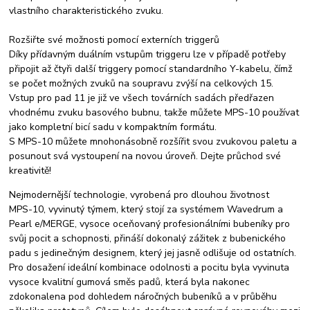
vlastního charakteristického zvuku.
Rozšiřte své možnosti pomocí externích triggerů
Díky přídavným duálním vstupům triggeru lze v případě potřeby
připojit až čtyři další triggery pomocí standardního Y-kabelu, čímž
se počet možných zvuků na soupravu zvýší na celkových 15.
Vstup pro pad 11 je již ve všech továrních sadách předřazen
vhodnému zvuku basového bubnu, takže můžete MPS-10 používat
jako kompletní bicí sadu v kompaktním formátu.
S MPS-10 můžete mnohonásobně rozšířit svou zvukovou paletu a
posunout svá vystoupení na novou úroveň. Dejte průchod své
kreativitě!
Nejmodernější technologie, vyrobená pro dlouhou životnost
MPS-10, vyvinutý týmem, který stojí za systémem Wavedrum a
Pearl e/MERGE, vysoce oceňovaný profesionálními bubeníky pro
svůj pocit a schopnosti, přináší dokonalý zážitek z bubenického
padu s jedinečným designem, který jej jasně odlišuje od ostatních.
Pro dosažení ideální kombinace odolnosti a pocitu byla vyvinuta
vysoce kvalitní gumová směs padů, která byla nakonec
zdokonalena pod dohledem náročných bubeníků a v průběhu