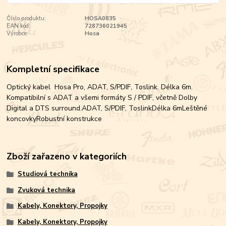
Číslo produktu:
HOSA0835
EAN kód:
728736021945
Výrobce:
Hosa
Kompletní specifikace
Optický kabel Hosa Pro, ADAT, S/PDIF, Toslink. Délka 6m.
Kompatibilní s ADAT a všemi formáty S / PDIF, včetně Dolby
Digital a DTS surround.ADAT, S/PDIF, ToslinkDélka 6mLeštěné
koncovkyRobustní konstrukce
Zboží zařazeno v kategoriích
Studiová technika
Zvuková technika
Kabely, Konektory, Propojky
Kabely, Konektory, Propojky