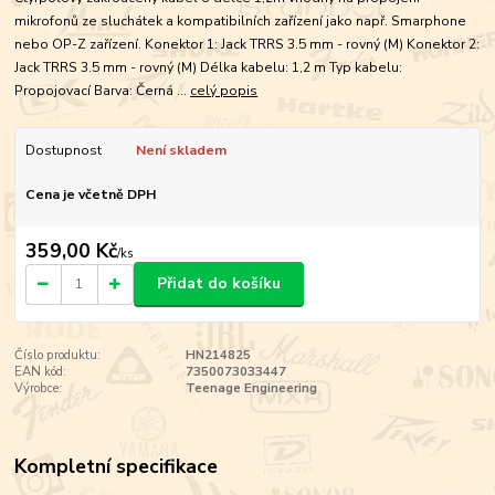
mikrofonů ze sluchátek a kompatibilních zařízení jako např. Smarphone
nebo OP-Z zařízení. Konektor 1: Jack TRRS 3.5 mm - rovný (M) Konektor 2:
Jack TRRS 3.5 mm - rovný (M) Délka kabelu: 1,2 m Typ kabelu:
Propojovací Barva: Černá ...
celý popis
Dostupnost
Není skladem
Cena je včetně DPH
359,00 Kč
/
ks
Přidat do košíku
Číslo produktu:
HN214825
EAN kód:
7350073033447
Výrobce:
Teenage Engineering
Kompletní specifikace