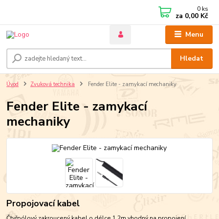
0
ks
za
0,00 Kč
Menu
Hledat
Úvod
Zvuková technika
Fender Elite - zamykací mechaniky
Fender Elite - zamykací
mechaniky
Propojovací kabel
Čtyřpólový zakroucený kabel o délce 1,2m vhodný na propojení