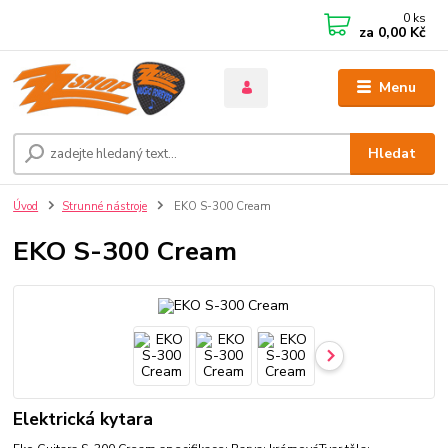
0
ks
za
0,00 Kč
Menu
Hledat
Úvod
Strunné nástroje
EKO S-300 Cream
EKO S-300 Cream
Elektrická kytara