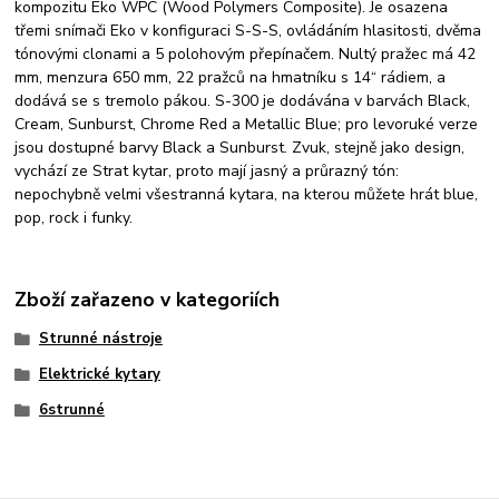
kompozitu Eko WPC (Wood Polymers Composite). Je osazena
třemi snímači Eko v konfiguraci S-S-S, ovládáním hlasitosti, dvěma
tónovými clonami a 5 polohovým přepínačem. Nultý pražec má 42
mm, menzura 650 mm, 22 pražců na hmatníku s 14“ rádiem, a
dodává se s tremolo pákou. S-300 je dodávána v barvách Black,
Cream, Sunburst, Chrome Red a Metallic Blue; pro levoruké verze
jsou dostupné barvy Black a Sunburst. Zvuk, stejně jako design,
vychází ze Strat kytar, proto mají jasný a průrazný tón:
nepochybně velmi všestranná kytara, na kterou můžete hrát blue,
pop, rock i funky.
Zboží zařazeno v kategoriích
Strunné nástroje
Elektrické kytary
6strunné