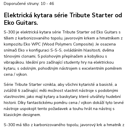
Doporučené struny: 10 - 46
Elektrická kytara série Tribute Starter od
Eko Guitars.
S-300 je elektrická kytara série Tribute Starter od Eko Guitars s
tělem z karbonizovaného topolu, javorovým krkem a hmatníkem z
kompozitu Eko WPC (Wood Polymers Composite). Je osazena
snímači Eko v konfiguraci S-S-S, ovládáním hlasitosti, dvěma
tónovými clonami, 5 polohovým přepínačem a kobylkou s
vibrapákou. Ideální pro začínající studenty hry na elektrickou
kytaru, s odolným, pohodlným nástrojem s excelentním poměrem
cena / výkon.
Série Tribute Starter vznikla, aby všichni kytaristé a basisté, a
zvláště ti začínající, měli možnost vlastnit nástroje s podobnými
vlastnostmi, jako mají kytary a baskytary, které utvářely hudební
historii. Díky fantastickému poměru cena / výkon dokáží tyto levné
nástroje uspokojit tento požadavek a touhu hrát na nástroj s
klasickým designem.
S-300 má tělo z karbonizovaného topolu, javorový krk a hmatník z