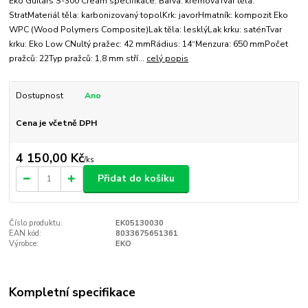
Eko Guitars S-300 Cream specifikace: Barva: krémováTvar těla:
StratMateriál těla: karbonizovaný topolKrk: javorHmatník: kompozit Eko
WPC (Wood Polymers Composite)Lak těla: lesklýLak krku: saténTvar
krku: Eko Low CNultý pražec: 42 mmRádius: 14“Menzura: 650 mmPočet
pražců: 22Typ pražců: 1,8 mm stří...
celý popis
Dostupnost
Ano
Cena je včetně DPH
4 150,00 Kč
/
ks
Přidat do košíku
Číslo produktu:
EK05130030
EAN kód:
8033675651361
Výrobce:
EKO
Kompletní specifikace