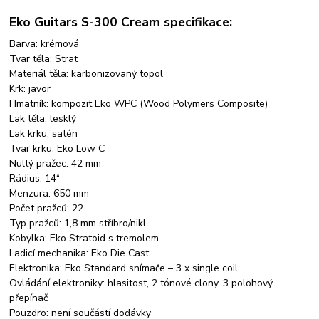
Eko Guitars S-300 Cream specifikace:
Barva: krémová
Tvar těla: Strat
Materiál těla: karbonizovaný topol
Krk: javor
Hmatník: kompozit Eko WPC (Wood Polymers Composite)
Lak těla: lesklý
Lak krku: satén
Tvar krku: Eko Low C
Nultý pražec: 42 mm
Rádius: 14“
Menzura: 650 mm
Počet pražců: 22
Typ pražců: 1,8 mm stříbro/nikl
Kobylka: Eko Stratoid s tremolem
Ladicí mechanika: Eko Die Cast
Elektronika: Eko Standard snímače – 3 x single coil
Ovládání elektroniky: hlasitost, 2 tónové clony, 3 polohový
přepínač
Pouzdro: není součástí dodávky