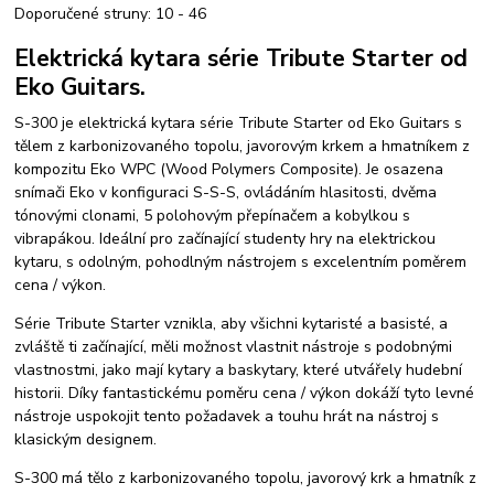
Doporučené struny: 10 - 46
Elektrická kytara série Tribute Starter od
Eko Guitars.
S-300 je elektrická kytara série Tribute Starter od Eko Guitars s
tělem z karbonizovaného topolu, javorovým krkem a hmatníkem z
kompozitu Eko WPC (Wood Polymers Composite). Je osazena
snímači Eko v konfiguraci S-S-S, ovládáním hlasitosti, dvěma
tónovými clonami, 5 polohovým přepínačem a kobylkou s
vibrapákou. Ideální pro začínající studenty hry na elektrickou
kytaru, s odolným, pohodlným nástrojem s excelentním poměrem
cena / výkon.
Série Tribute Starter vznikla, aby všichni kytaristé a basisté, a
zvláště ti začínající, měli možnost vlastnit nástroje s podobnými
vlastnostmi, jako mají kytary a baskytary, které utvářely hudební
historii. Díky fantastickému poměru cena / výkon dokáží tyto levné
nástroje uspokojit tento požadavek a touhu hrát na nástroj s
klasickým designem.
S-300 má tělo z karbonizovaného topolu, javorový krk a hmatník z