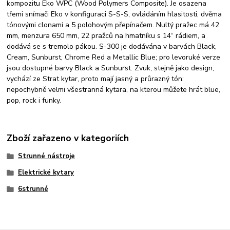
kompozitu Eko WPC (Wood Polymers Composite). Je osazena
třemi snímači Eko v konfiguraci S-S-S, ovládáním hlasitosti, dvěma
tónovými clonami a 5 polohovým přepínačem. Nultý pražec má 42
mm, menzura 650 mm, 22 pražců na hmatníku s 14“ rádiem, a
dodává se s tremolo pákou. S-300 je dodávána v barvách Black,
Cream, Sunburst, Chrome Red a Metallic Blue; pro levoruké verze
jsou dostupné barvy Black a Sunburst. Zvuk, stejně jako design,
vychází ze Strat kytar, proto mají jasný a průrazný tón:
nepochybně velmi všestranná kytara, na kterou můžete hrát blue,
pop, rock i funky.
Zboží zařazeno v kategoriích
Strunné nástroje
Elektrické kytary
6strunné