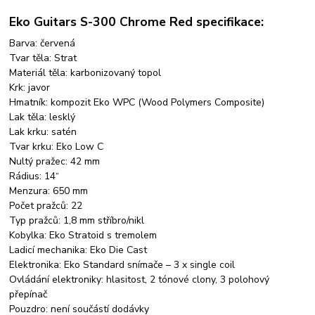
Eko Guitars S-300 Chrome Red specifikace:
Barva: červená
Tvar těla: Strat
Materiál těla: karbonizovaný topol
Krk: javor
Hmatník: kompozit Eko WPC (Wood Polymers Composite)
Lak těla: lesklý
Lak krku: satén
Tvar krku: Eko Low C
Nultý pražec: 42 mm
Rádius: 14“
Menzura: 650 mm
Počet pražců: 22
Typ pražců: 1,8 mm stříbro/nikl
Kobylka: Eko Stratoid s tremolem
Ladicí mechanika: Eko Die Cast
Elektronika: Eko Standard snímače – 3 x single coil
Ovládání elektroniky: hlasitost, 2 tónové clony, 3 polohový
přepínač
Pouzdro: není součástí dodávky