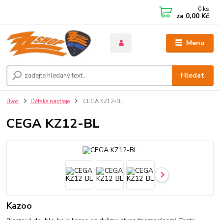
0
ks
za
0,00 Kč
Menu
Hledat
Úvod
Dětské nástroje
CEGA KZ12-BL
CEGA KZ12-BL
Kazoo