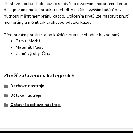
Plastové double-hole kazoo se dvěma otvory/membránami. Tento
design vám umožní broukat melodii v nižším i vyšším ladění bez
nutnosti měnit membránu kazoo. Otáčením krytů lze nastavit pnutí
membrány a měnit tak zvukovou odezvu kazoo.
Před prvním použitím a po každém hraní je vhodné kazoo omýt.
Barva: Modrá
Materiál: Plast
Země výroby: Čína
Zboží zařazeno v kategoriích
Dechové nástroje
Dětské nástroje
Ostatní dechové nástroje