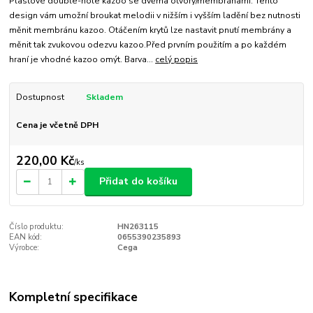
Plastové double-hole kazoo se dvěma otvory/membránami. Tento
design vám umožní broukat melodii v nižším i vyšším ladění bez nutnosti
měnit membránu kazoo. Otáčením krytů lze nastavit pnutí membrány a
měnit tak zvukovou odezvu kazoo.Před prvním použitím a po každém
hraní je vhodné kazoo omýt. Barva...
celý popis
Dostupnost
Skladem
Cena je včetně DPH
220,00 Kč
/
ks
Přidat do košíku
Číslo produktu:
HN263115
EAN kód:
0655390235893
Výrobce:
Cega
Kompletní specifikace