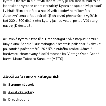
kytara s masivním a hutným tónem, který je pro tohoto tradičního
japonského výrobce charakteristický. Kytara se spolehlivě prosadí
i v hlučnějším prostředí a nabízí velice dobrý herní komfort.
Atraktivní cena a řada náročnějších prvků převzatých z vyšších
řad 200 a 500 dělá z této kytary jasnou volbu, pokud Váš starý
nástroj již dosloužil.
akustická kytara * tvar těla: Dreadnought * víko korpusu: smrk *
luby a dno: Sapele * krk: mahagon * hmatník: palisandr * kobylka:
palisandr * počet pražců: 20 * šířka nultého pražce: 43mm *
hardware: chromovaný * ladící mechanika: Vintage Open Gear *
barva: Matte Tobacco Sunburst (MTTS)
Zboží zařazeno v kategoriích
Strunné nástroje
Akustické kytary
Dreadnought