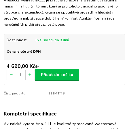
Akustická kytara Aria-111 je kvalitně zpracovaná westernová kytara s
masivním a hutným tónem, který je pro tohoto tradičního japonského
výrobce charakteristický. Kytara se spolehlivě prosadí i v hlučnějším
prostředí a nabízí velice dobrý herní komfort. Atraktivní cena a řada
náročnějších prvků převz...
celý popis
Dostupnost
Ext. sklad-do 3.dnů
Cena je včetně DPH
4 690,00 Kč
/
ks
Přidat do košíku
Číslo produktu:
111MTTS
Kompletní specifikace
Akustická kytara Aria-111 je kvalitně zpracovaná westernová