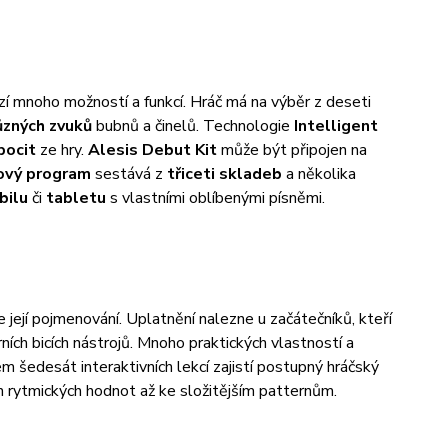
ízí mnoho možností a funkcí. Hráč má na výběr z deseti
ůzných zvuků
bubnů a činelů. Technologie
Intelligent
pocit
ze hry.
Alesis Debut Kit
může být připojen na
ový program
sestává z
třiceti skladeb
a několika
bilu
či
tabletu
s vlastními oblíbenými písněmi.
 její pojmenování. Uplatnění nalezne u začátečníků, kteří
ích bicích nástrojů. Mnoho praktických vlastností a
m šedesát interaktivních lekcí zajistí postupný hráčský
h rytmických hodnot až ke složitějším patternům.