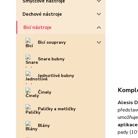
Smyčcové nástroje
Dechové nástroje
Bicí nástroje
Bicí soupravy
Snare bubny
Jednotlivé bubny
Komple
Činely
Alesis D
Paličky a metličky
představ
umožňuje 
aplikace
Blány
pady (10“