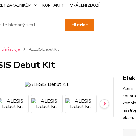
ŽBY ZÁKAZNÍKŮM
KONTAKTY
VRÁCENI ZBOŽÍ
Hledat
icí nástroje
ALESIS Debut Kit
IS Debut Kit
Elek
Alesis
souprav
kombin
nástro
okamži