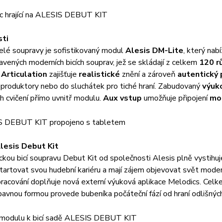
sti
elé soupravy je sofistikovaný modul
Alesis DM-Lite
, který nab
vených moderních bicích souprav, jež se skládají z celkem
120 r
Articulation
zajišťuje
realistické
znění a zároveň
autentický 
eproduktory nebo do sluchátek pro tiché hraní. Zabudovaný
výuk
h cvičení přímo uvnitř modulu.
Aux vstup
umožňuje připojení
mo
lesis Debut Kit
ckou bicí soupravu Debut Kit od společnosti Alesis plně vystihuje
startovat svou hudební kariéru a mají zájem objevovat svět modern
pracování doplňuje nová externí výuková aplikace Melodics. Celke
bavnou formou provede bubeníka počáteční fází od hraní odlišnýc