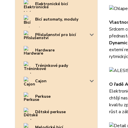
Elektronické bicí
Bicí automaty, moduly
Vlastno
Srdcem c
Příslušenství pro bicí
přednasta
Dynamic 
externí r
Hardware
rytmickýc
Tréninkové pady
Cajon
O řadě A
Elektroni
Perkuse
chtějí na
kvalitu z
růst a zá
Dětské perkuse
Melodické bicí