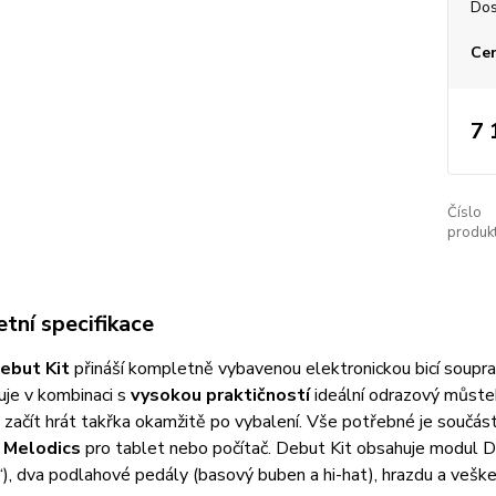
Dos
Cen
7 
Číslo
produkt
tní specifikace
ebut Kit
přináší kompletně vybavenou elektronickou bicí soupr
uje v kombinaci s
vysokou praktičností
ideální odrazový můstek
začít hrát takřka okamžitě po vybalení. Vše potřebné je součás
 Melodics
pro tablet nebo počítač. Debut Kit obsahuje modul DM-
), dva podlahové pedály (basový buben a hi-hat), hrazdu a veške