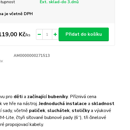
tupnost
Ext. sklad-do 3.dnů
a je včetně DPH
119,00 Kč
Přidat do košíku
/
ks
AM0000000271513
u:
avu pro
děti
a
začínající bubeníky
. Příznivá cena
 ve hře na nástroj.
Jednoduchá instalace
a
skladnost
tí sady, včetně
paliček
,
sluchátek
,
stoličky
a výukové
Lite, čtyři síťované bubnové pady (6“), tři činelové
ré propojovací kabely.