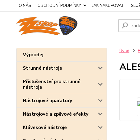
O NÁS
OBCHODNÍ PODMÍNKY
JAK NAKUPOVAT
SLU
Úvod
B
Výprodej
ALES
Strunné nástroje
Příslušenství pro strunné
nástroje
Nástrojové aparatury
Nástrojové a zpěvové efekty
Klávesové nástroje