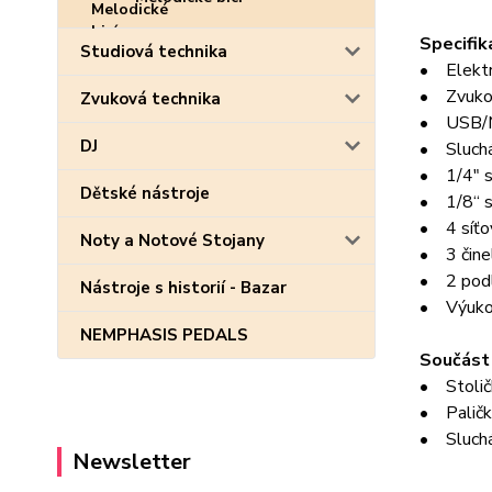
Specifik
Studiová technika
• Elektro
• Zvuko
Zvuková technika
• USB/M
DJ
• Sluchá
• 1/4" s
Dětské nástroje
• 1/8“ s
• 4 síťo
Noty a Notové Stojany
• 3 čine
• 2 podl
Nástroje s historií - Bazar
• Výukov
NEMPHASIS PEDALS
Součást
• Stolič
• Paličk
• Sluch
Newsletter