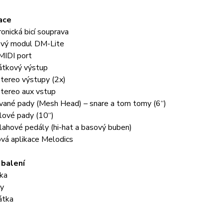
ace
nická bicí souprava
vý modul DM-Lite
IDI port
tkový výstup
tereo výstupy (2x)
tereo aux vstup
vané pady (Mesh Head) – snare a tom tomy (6“)
lové pady (10“)
ahové pedály (hi-hat a basový buben)
á aplikace Melodics
 balení
ka
y
átka