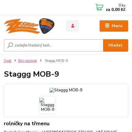
0
ks
za
0,00 Kč
Menu
Hledat
Úvod
Bicí nástroje
Staggg MOB-9
Staggg MOB-9
rolničky na třmenu