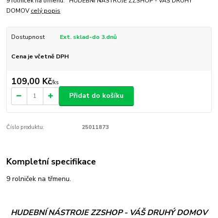
9 rolniček na třmenu. HUDEBNÍ NÁSTROJE ZZSHOP - VÁŠ DRUHÝ
DOMOV
celý popis
Dostupnost
Ext. sklad-do 3.dnů
Cena je včetně DPH
109,00 Kč
/
ks
Přidat do košíku
Číslo produktu:
25011873
Kompletní specifikace
9 rolniček na třmenu.
HUDEBNÍ NÁSTROJE ZZSHOP - VÁŠ DRUHÝ DOMOV