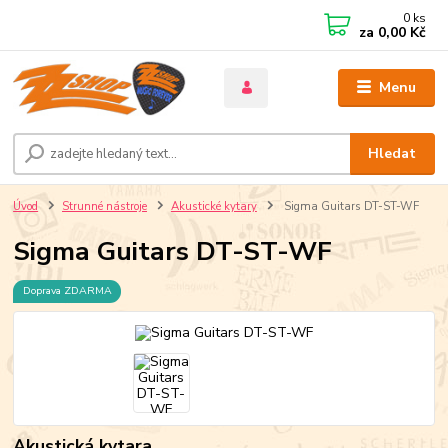
0
ks
za
0,00 Kč
Menu
Hledat
Úvod
Strunné nástroje
Akustické kytary
Sigma Guitars DT-ST-WF
Sigma Guitars DT-ST-WF
Doprava ZDARMA
Akustická kytara