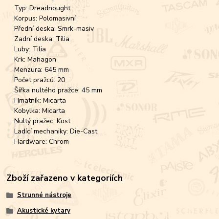
Typ: Dreadnought
Korpus: Polomasivní
Přední deska: Smrk-masiv
Zadní deska: Tilia
Luby: Tilia
Krk: Mahagon
Menzura: 645 mm
Počet pražců: 20
Šířka nultého pražce: 45 mm
Hmatník: Micarta
Kobylka: Micarta
Nultý pražec: Kost
Ladící mechaniky: Die-Cast
Hardware: Chrom
Zboží zařazeno v kategoriích
Strunné nástroje
Akustické kytary