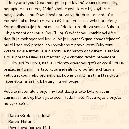
Tato kytara typu Dreadnought je postavená velmi ekonomicky,
nenajdete na ní tedy žádné zbytečnosti, které by zbytečně
navyšovaly cenu. Povrchová úprava v přírodním provedení a
matném laku dovoluje zvuku dýchat, ten je tak velmi otevřený.
Kytara disponuje přední masivní deskou ze dřeva smrku Sitka a
luby a zadní deskou z lípy (Tilia). Osvědčenou kombinaci dřev
doplňuje mahagonový krk. A jak je u kytar Sigma samozřejmostí,
nultý i sedlový pražec jsou vyrobeny z pravé kosti. Díky tomu
kytara skvěle intonuje a disponuje bohatým dozvukem. K ladění
slouží přesné Die-Cast mechaniky v chromovaném provedení.
Díky širšímu krku, než je u těchto dreadnoughtů obvyklé ( nultý
pražec je 45 mm), je tato kytara ideální pro pořádné chlapy s
velkou rukou, nebo pro někoho, kdo je zvyklý hrát na klasickou
"španělku" a širší krk kytary mu vyhovuje.
Použité materiály a příjemný feel dělají z této kytary velmi
zajímavý nástroj, který jistě ocení řada hráčů. Neváhejte a přijďte
ho vyzkoušet.
Barva výrobce: Natural
Barva: Natural
Povrchová úprava: Mat