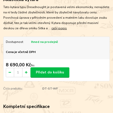
Tato kytara typu Dreadnought je postavená velmi ekonomicky, nenajdete
na ní tedy žádné zbytečnosti, které by zbytečně navyšovaly cenu.
Povrchová úprava v přírodním provedení a matném laku dovoluje zvuku
dýchat, ten je tak velmi otevřený. Kytara disponuje přední masivní
deskou ze dřeva smrku Sitka a ...
celý popis
Dostupnost
Ihned na prodejně
Cena je včetně DPH
8 690,00 Kč
/
ks
Přidat do košíku
Číslo produktu:
DT-ST-WF
Kompletní specifikace