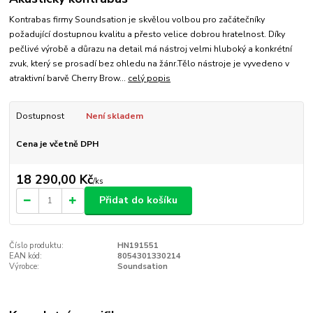
Kontrabas firmy Soundsation je skvělou volbou pro začátečníky
požadující dostupnou kvalitu a přesto velice dobrou hratelnost. Díky
pečlivé výrobě a důrazu na detail má nástroj velmi hluboký a konkrétní
zvuk, který se prosadí bez ohledu na žánr.Tělo nástroje je vyvedeno v
atraktivní barvě Cherry Brow...
celý popis
Dostupnost
Není skladem
Cena je včetně DPH
18 290,00 Kč
/
ks
Přidat do košíku
Číslo produktu:
HN191551
EAN kód:
8054301330214
Výrobce:
Soundsation