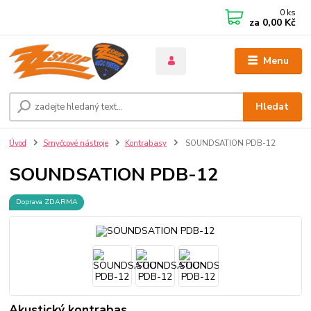
0
ks
za
0,00 Kč
Menu
Hledat
Úvod
Smyčcové nástroje
Kontrabasy
SOUNDSATION PDB-12
SOUNDSATION PDB-12
Doprava ZDARMA
Akustický kontrabas