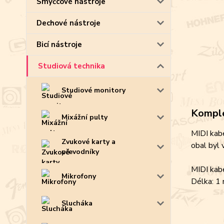
Smyčcové nástroje
Dechové nástroje
Bicí nástroje
Studiová technika
Studiové monitory
Komple
Mixážní pulty
MIDI kabe
Zvukové karty a
obal byl 
převodníky
MIDI kab
Mikrofony
Délka: 1
Slucháka