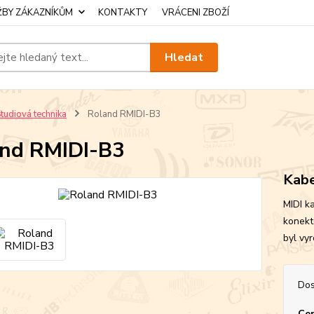
ŽBY ZÁKAZNÍKŮM
KONTAKTY
VRÁCENI ZBOŽÍ
Hledat
tudiová technika
Roland RMIDI-B3
nd RMIDI-B3
Kabe
MIDI k
konekto
byl vy
Dos
Cen