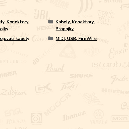
ly, Konektory,
Kabely, Konektory,
ojky
Propojky
ojovací kabely
MIDI, USB, FireWire