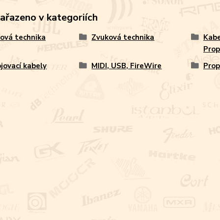
zařazeno v kategoriích
ová technika
Zvuková technika
Kabe
Prop
jovací kabely
MIDI, USB, FireWire
Prop