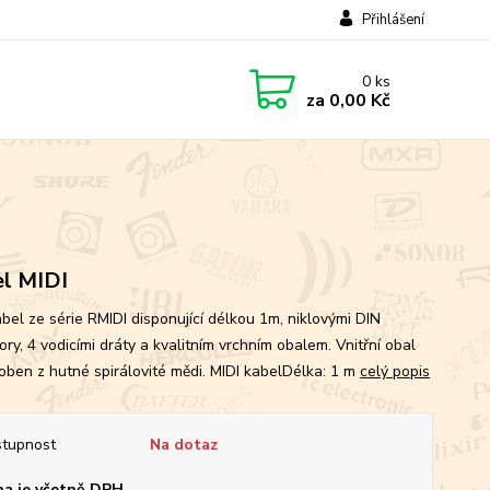
Přihlášení
0
ks
za
0,00 Kč
l MIDI
abel ze série RMIDI disponující délkou 1m, niklovými DIN
ry, 4 vodicími dráty a kvalitním vrchním obalem. Vnitřní obal
roben z hutné spirálovité mědi. MIDI kabelDélka: 1 m
celý popis
tupnost
Na dotaz
a je včetně DPH