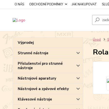
O NÁS
OBCHODNÍ PODMÍNKY
JAK NAKUPOVAT
SLU
Úvod
S
Výprodej
Rola
Strunné nástroje
Příslušenství pro strunné
nástroje
Nástrojové aparatury
Nástrojové a zpěvové efekty
Klávesové nástroje