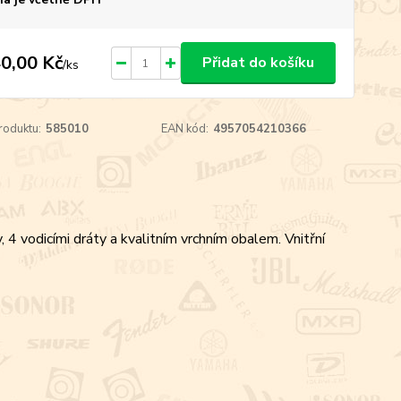
0,00 Kč
Přidat do košíku
/
ks
roduktu:
585010
EAN kód:
4957054210366
 4 vodicími dráty a kvalitním vrchním obalem. Vnitřní