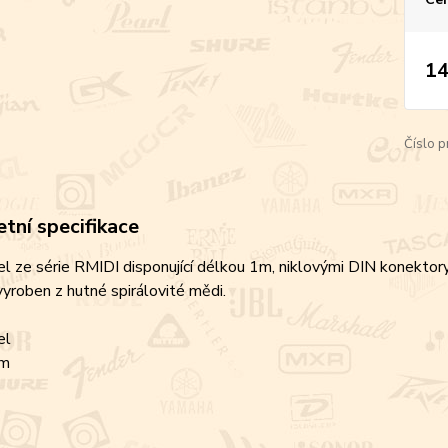
14
Číslo p
tní specifikace
l ze série RMIDI disponující délkou 1m, niklovými DIN konektory,
vyroben z hutné spirálovité mědi.
el
 m