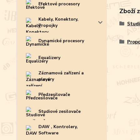
Efektové procesory
Zboží 
Kabely, Konektory,
Studi
Propojky
Dynamické procesory
Propo
Equalizery
Záznamová zařízení a
playery
Předzesilovače
Studiové zesilovače
DAW , Kontrolery,
Software