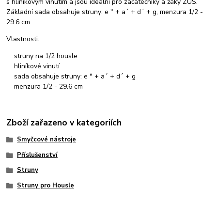
s hliníkovým vinutím a jsou ideální pro začátečníky a žáky ZUŠ.
Základní sada obsahuje struny: e " + a´ + d´ + g, menzura 1/2 -
29.6 cm
Vlastnosti:
struny na 1/2 housle
hliníkové vinutí
sada obsahuje struny: e " + a´ + d´ + g
menzura 1/2 - 29.6 cm
Zboží zařazeno v kategoriích
Smyčcové nástroje
Příslušenství
Struny
Struny pro Housle