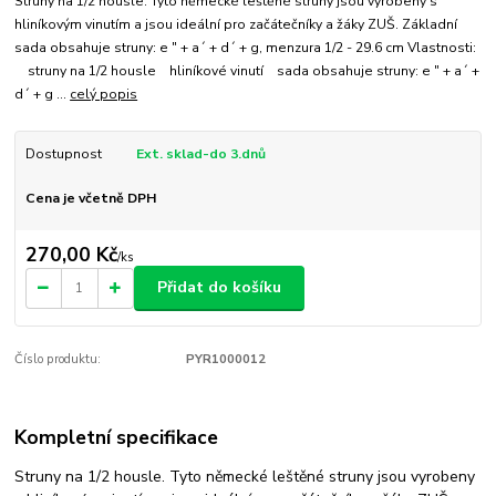
Struny na 1/2 housle. Tyto německé leštěné struny jsou vyrobeny s
hliníkovým vinutím a jsou ideální pro začátečníky a žáky ZUŠ. Základní
sada obsahuje struny: e " + a´ + d´ + g, menzura 1/2 - 29.6 cm Vlastnosti:
struny na 1/2 housle hliníkové vinutí sada obsahuje struny: e " + a´ +
d´ + g ...
celý popis
Dostupnost
Ext. sklad-do 3.dnů
Cena je včetně DPH
270,00 Kč
/
ks
Přidat do košíku
Číslo produktu:
PYR1000012
Kompletní specifikace
Struny na 1/2 housle. Tyto německé leštěné struny jsou vyrobeny