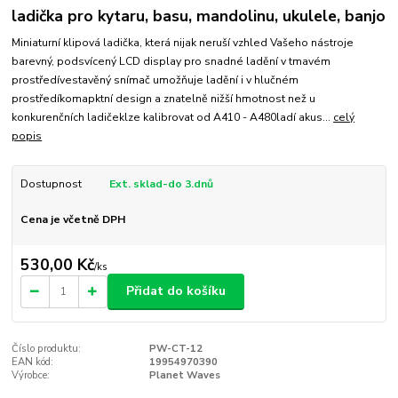
ladička pro kytaru, basu, mandolinu, ukulele, banjo
Miniaturní klipová ladička, která nijak neruší vzhled Vašeho nástroje
barevný, podsvícený LCD display pro snadné ladění v tmavém
prostředívestavěný snímač umožňuje ladění i v hlučném
prostředíkomapktní design a znatelně nižší hmotnost než u
konkurenčních ladičeklze kalibrovat od A410 - A480ladí akus...
celý
popis
Dostupnost
Ext. sklad-do 3.dnů
Cena je včetně DPH
530,00 Kč
/
ks
Přidat do košíku
Číslo produktu:
PW-CT-12
EAN kód:
19954970390
Výrobce:
Planet Waves