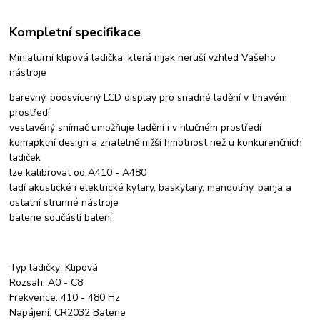
Kompletní specifikace
Miniaturní klipová ladička, která nijak neruší vzhled Vašeho
nástroje
barevný, podsvícený LCD display pro snadné ladění v tmavém
prostředí
vestavěný snímač umožňuje ladění i v hlučném prostředí
komapktní design a znatelně nižší hmotnost než u konkurenčních
ladiček
lze kalibrovat od A410 - A480
ladí akustické i elektrické kytary, baskytary, mandolíny, banja a
ostatní strunné nástroje
baterie součástí balení
Typ ladičky: Klipová
Rozsah: A0 - C8
Frekvence: 410 - 480 Hz
Napájení: CR2032 Baterie