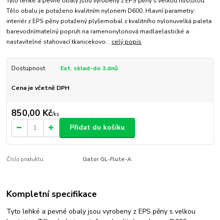
Tyto lehké a pevné obaly jsou vyrobeny z EPS pěny s velkou hustotou.
Tělo obalu je potaženo kvalitním nylonem D600. Hlavní parametry:
interiér z EPS pěny potažený plyšemobal z kvalitního nylonuvelká paleta
barevodnímatelný popruh na ramenonylonová madlaelastické a
nastavitelné stahovací tkanicekovo...
celý popis
Dostupnost
Ext. sklad-do 3.dnů
Cena je včetně DPH
850,00 Kč
/
ks
Přidat do košíku
Číslo produktu:
Gator GL-Flute-A
Kompletní specifikace
Tyto lehké a pevné obaly jsou vyrobeny z EPS pěny s velkou