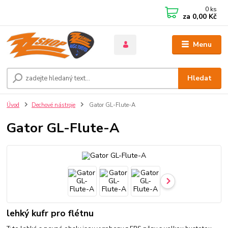
0
ks
za
0,00 Kč
Menu
Hledat
Úvod
Dechové nástroje
Gator GL-Flute-A
Gator GL-Flute-A
lehký kufr pro flétnu