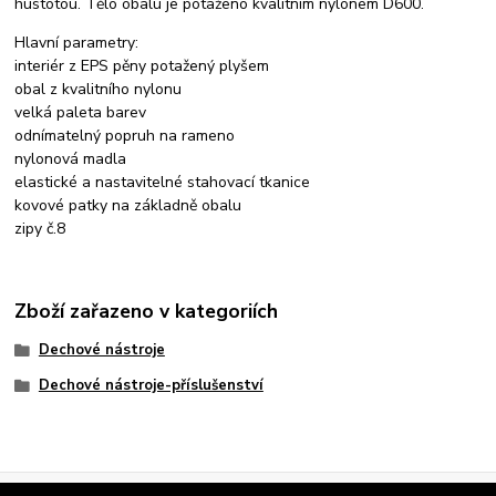
hustotou. Tělo obalu je potaženo kvalitním nylonem D600.
Hlavní parametry:
interiér z EPS pěny potažený plyšem
obal z kvalitního nylonu
velká paleta barev
odnímatelný popruh na rameno
nylonová madla
elastické a nastavitelné stahovací tkanice
kovové patky na základně obalu
zipy č.8
Zboží zařazeno v kategoriích
Dechové nástroje
Dechové nástroje-příslušenství