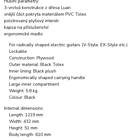
Hlavní parametry:
3-vrstvá konstrukce z dřeva Luan
vnější část pokryta materiálem PVC Tolex
polstrovaný plyšový interiér
kapsa na příslušenství
ergonomické madlo
For radically shaped electric guitars (V-Style, EX-Style etc.)
Lockable
Construction: Plywood
Outer material: Black Tolex
Inner lining: Black plush
Ergonomically shaped carrying handle
Large inner compartment
Weight: 5.8 kg
Colour: Black
Internal dimensions:
Length: 1219 mm
Width: 432 mm
Height: 51 mm
Body length: 610 mm