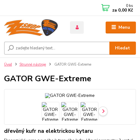
0
ks
za
0,00 Kč
Menu
Hledat
Úvod
Strunné nástroje
GATOR GWE-Extreme
GATOR GWE-Extreme
dřevěný kufr na elektrickou kytaru