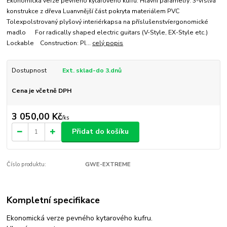
Ekonomická verze pevného kytarového kufru. Hlavní parametry: 3-vrstvá
konstrukce z dřeva Luanvnější část pokryta materiálem PVC
Tolexpolstrovaný plyšový interiérkapsa na příslušenstvíergonomické
madlo For radically shaped electric guitars (V-Style, EX-Style etc.)
Lockable Construction: Pl...
celý popis
Dostupnost
Ext. sklad-do 3.dnů
Cena je včetně DPH
3 050,00 Kč
/
ks
Přidat do košíku
Číslo produktu:
GWE-EXTREME
Kompletní specifikace
Ekonomická verze pevného kytarového kufru.