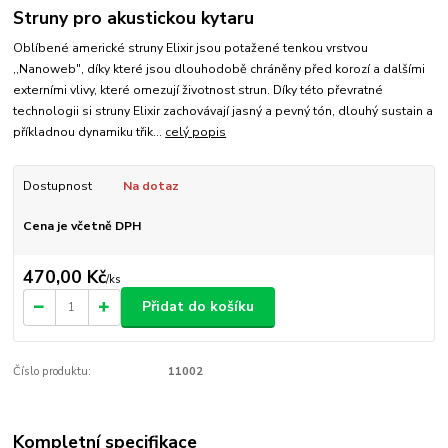
Struny pro akustickou kytaru
Oblíbené americké struny Elixir jsou potažené tenkou vrstvou
,,Nanoweb", díky které jsou dlouhodobě chráněny před korozí a dalšími
externími vlivy, které omezují životnost strun. Díky této převratné
technologii si struny Elixir zachovávají jasný a pevný tón, dlouhý sustain a
příkladnou dynamiku třik...
celý popis
Dostupnost
Na dotaz
Cena je včetně DPH
470,00 Kč
/
ks
Přidat do košíku
Číslo produktu:
11002
Kompletní specifikace