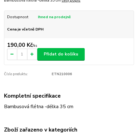
Bambusová flétna -délka 35 cm
celý popis
Dostupnost
Ihned na prodejně
Cena je včetně DPH
190,00 Kč
/
ks
Přidat do košíku
Číslo produktu:
ETN210006
Kompletní specifikace
Bambusová flétna -délka 35 cm
Zboží zařazeno v kategoriích