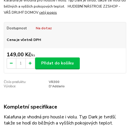
Kalafuna je vhodná pro housle i violu. Typ Dark je tvrdší, takže se hodí do
běžných a vyšších pokojových teplot. HUDEBNÍ NÁSTROJE ZZSHOP -
VÁŠ DRUHÝ DOMOV
celý popis
Dostupnost
Na dotaz
Cena je včetně DPH
149,00 Kč
/
ks
Přidat do košíku
Číslo produktu:
VR300
Výrobce:
D'Addario
Kompletní specifikace
Kalafuna je vhodná pro housle i violu. Typ Dark je tvrdší,
takže se hodí do běžných a vyšších pokojových teplot.