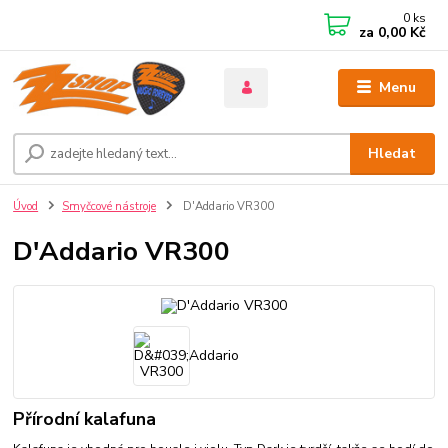
0
ks
za
0,00 Kč
Menu
Hledat
Úvod
Smyčcové nástroje
D'Addario VR300
D'Addario VR300
Přírodní kalafuna