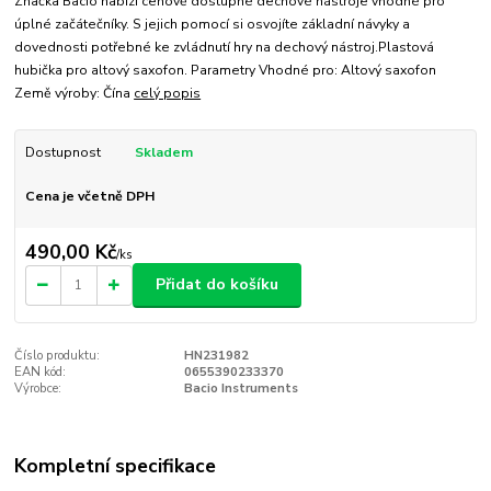
Značka Bacio nabízí cenově dostupné dechové nástroje vhodné pro
úplné začátečníky. S jejich pomocí si osvojíte základní návyky a
dovednosti potřebné ke zvládnutí hry na dechový nástroj.Plastová
hubička pro altový saxofon. Parametry Vhodné pro: Altový saxofon
Země výroby: Čína
celý popis
Dostupnost
Skladem
Cena je včetně DPH
490,00 Kč
/
ks
Přidat do košíku
Číslo produktu:
HN231982
EAN kód:
0655390233370
Výrobce:
Bacio Instruments
Kompletní specifikace