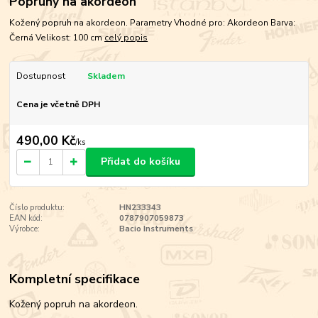
Popruhy na akordeon
Kožený popruh na akordeon. Parametry Vhodné pro: Akordeon Barva:
Černá Velikost: 100 cm
celý popis
Dostupnost
Skladem
Cena je včetně DPH
490,00 Kč
/
ks
Přidat do košíku
Číslo produktu:
HN233343
EAN kód:
0787907059873
Výrobce:
Bacio Instruments
Kompletní specifikace
Kožený popruh na akordeon.