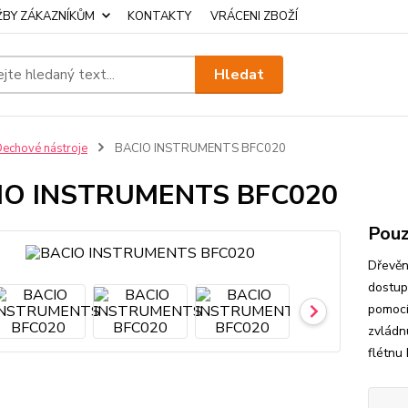
ŽBY ZÁKAZNÍKŮM
KONTAKTY
VRÁCENI ZBOŽÍ
Hledat
echové nástroje
BACIO INSTRUMENTS BFC020
IO INSTRUMENTS BFC020
Pouz
Dřevěn
dostup
pomocí
zvládn
flétnu 