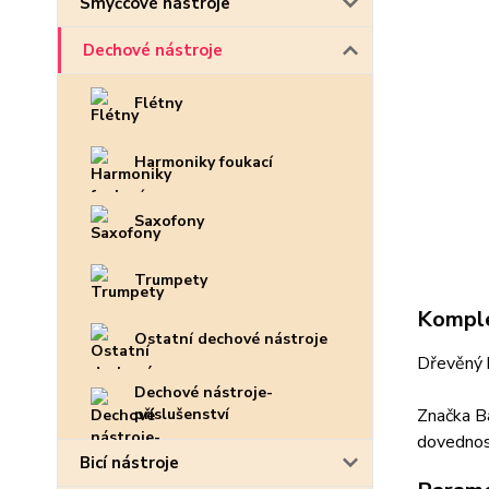
Smyčcové nástroje
Dechové nástroje
Flétny
Harmoniky foukací
Saxofony
Trumpety
Komple
Ostatní dechové nástroje
Dřevěný k
Dechové nástroje-
příslušenství
Značka Ba
dovednost
Bicí nástroje