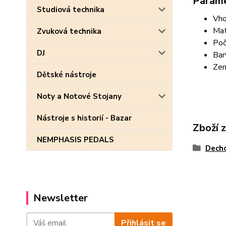
Param
Studiová technika
Vho
Mat
Zvuková technika
Poč
DJ
Bar
Zem
Dětské nástroje
Noty a Notové Stojany
Nástroje s historií - Bazar
Zboží 
NEMPHASIS PEDALS
Decho
Newsletter
Přihlásit se