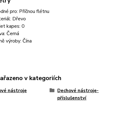
etry
dné pro: Příčnou flétnu
eriál: Dřevo
et kapes: 0
va: Černá
ě výroby: Čína
zařazeno v kategoriích
vé nástroje
Dechové nástroje-
příslušenství