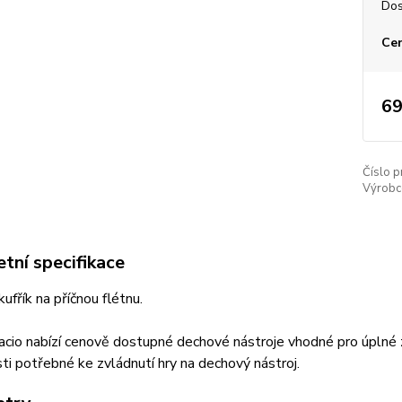
Dos
Cen
69
Číslo p
Výrobc
tní specifikace
ufřík na příčnou flétnu.
cio nabízí cenově dostupné dechové nástroje vhodné pro úplné zač
i potřebné ke zvládnutí hry na dechový nástroj.