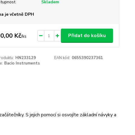
tupnost
Skladem
a je včetně DPH
0,00 Kč
Přidat do košíku
/
ks
roduktu:
HN233129
EAN kód:
0655390237361
e:
Bacio Instruments
átečníky. S jejich pomocí si osvojíte základní návyky a