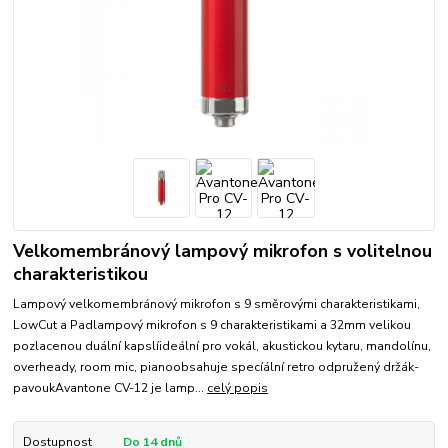
Velkomembránový lampový mikrofon s volitelnou
charakteristikou
Lampový velkomembránový mikrofon s 9 směrovými charakteristikami,
LowCut a Padlampový mikrofon s 9 charakteristikami a 32mm velikou
pozlacenou duální kapslíideální pro vokál, akustickou kytaru, mandolínu,
overheady, room mic, pianoobsahuje specíální retro odpružený držák-
pavoukAvantone CV-12 je lamp...
celý popis
Dostupnost
Do 14 dnů