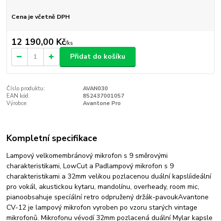
Cena je včetně DPH
12 190,00 Kč
/
ks
Přidat do košíku
Číslo produktu:
AVAN030
EAN kód:
852437001057
Výrobce:
Avantone Pro
Kompletní specifikace
Lampový velkomembránový mikrofon s 9 směrovými
charakteristikami, LowCut a Padlampový mikrofon s 9
charakteristikami a 32mm velikou pozlacenou duální kapslíideální
pro vokál, akustickou kytaru, mandolínu, overheady, room mic,
pianoobsahuje specíální retro odpružený držák-pavoukAvantone
CV-12 je lampový mikrofon vyroben po vzoru starých vintage
mikrofonů. Mikrofonu vévodí 32mm pozlacená duální Mylar kapsle