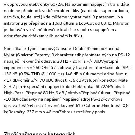
v doprovodu elektronky 6072A. Na externím napajecím trafu dále
najdeme přepínač k volbě chrakteristiky (cardioda, supercardioda,
osmička, koule, atd.) kde můžeme vybírat mezi 9 paternami. Na
mikrofonu je přepínač na 10dB útlum a LowCut od 80Hz. Mikrofon
je dodáván v krásné dřevěné krabičce s polu s napaječem a
odpruženým držákem v úhledném kufříku.
Specifikace:Type: LampovýCapsule: Duální 32mm pozlacená
Mylar (6 micron)Paterny: 9 charakteristik přepínatelných na PS-12
napaječiFrekvenční odezva: 20 Hz - 20 kHz +/- 3dBVýstupní
impedance: <= 250 Ohmů / izolovaný transformátorMaximální SPL:
136 dB (0,5% THD @ 1000 Hz) 146 dB s útlumemHladina šumu:
<17 dBPoměr S/N: 78 dBCitlivost: -35 dBVýstupní konektor: Male
XLR 7 pin + speciální napájecí kabelElektronka: 6072APřepínač
High-Pass: Přepínač 80 Hz 6 dB / oktávaPřepínač útlumu: Přepínač
-10 dBPožadavky na napájení: Napájecí zdroj PS-12Povrchová
úprava: leštěný nikl / červené kovové tělo CabernetHmotnost: 0,8
kgRozměry: 237 mm x 46 mmZobrazit rozšířený popis
Zboží zařazeno v kategoriích