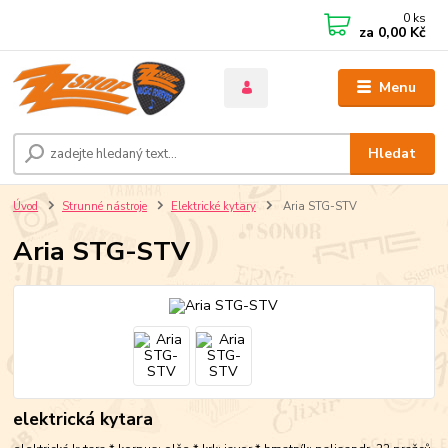
0
ks
za
0,00 Kč
Menu
Hledat
Úvod
Strunné nástroje
Elektrické kytary
Aria STG-STV
Aria STG-STV
elektrická kytara