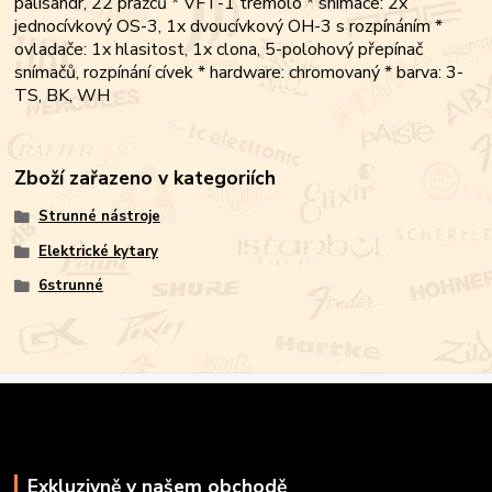
palisandr, 22 pražců * VFT-1 tremolo * snímače: 2x
jednocívkový OS-3, 1x dvoucívkový OH-3 s rozpínáním *
ovladače: 1x hlasitost, 1x clona, 5-polohový přepínač
snímačů, rozpínání cívek * hardware: chromovaný * barva: 3-
TS, BK, WH
Zboží zařazeno v kategoriích
Strunné nástroje
Elektrické kytary
6strunné
Exkluzivně v našem obchodě