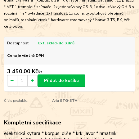
elektrická kytara * korpus: olše * krk: javor * hmatník: palisandr, 22 pražců
* VFT-1 tremolo * snímače: 2x jednocívkový OS-3, 1x dvoucívkový OH-3 s
rozpínáním * ovladače: 1x hlasitost, 1x clona, 5-polohový přepínač
snímačů, rozpínání cívek * hardware: chromovaný * barva: 3-TS, BK, WH
celý popis
Dostupnost
Ext. sklad-do 3.dnů
Cena je včetně DPH
3 450,00 Kč
/
ks
Přidat do košíku
Číslo produktu:
Aria STG-STV
Kompletní specifikace
elektrická kytara * korpus: olše * krk: javor * hmatník: