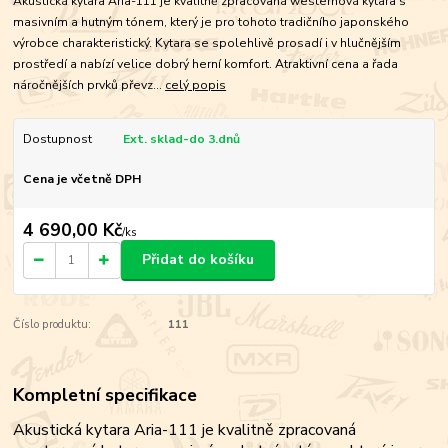
Akustická kytara Aria-111 je kvalitně zpracovaná westernová kytara s
masivním a hutným tónem, který je pro tohoto tradičního japonského
výrobce charakteristický. Kytara se spolehlivě prosadí i v hlučnějším
prostředí a nabízí velice dobrý herní komfort. Atraktivní cena a řada
náročnějších prvků převz...
celý popis
Dostupnost
Ext. sklad-do 3.dnů
Cena je včetně DPH
4 690,00 Kč
/
ks
Přidat do košíku
Číslo produktu:
111
Kompletní specifikace
Akustická kytara Aria-111 je kvalitně zpracovaná