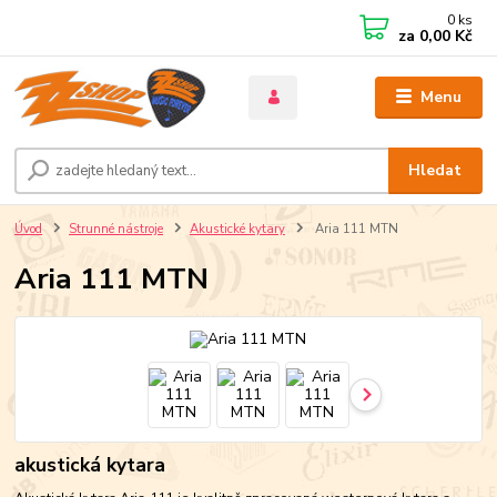
0
ks
za
0,00 Kč
Menu
Hledat
Úvod
Strunné nástroje
Akustické kytary
Aria 111 MTN
Aria 111 MTN
akustická kytara