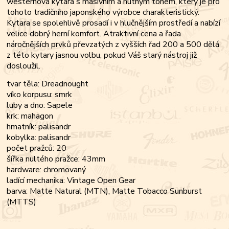
westernová kytara s masivním a hutným tónem, který je pro
tohoto tradičního japonského výrobce charakteristický.
Kytara se spolehlivě prosadí i v hlučnějším prostředí a nabízí
velice dobrý herní komfort. Atraktivní cena a řada
náročnějších prvků převzatých z vyšších řad 200 a 500 dělá
z této kytary jasnou volbu, pokud Váš starý nástroj již
dosloužil.
tvar těla: Dreadnought
víko korpusu: smrk
luby a dno: Sapele
krk: mahagon
hmatník: palisandr
kobylka: palisandr
počet pražců: 20
šířka nultého pražce: 43mm
hardware: chromovaný
ladící mechanika: Vintage Open Gear
barva: Matte Natural (MTN), Matte Tobacco Sunburst
(MTTS)