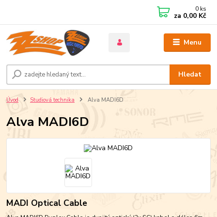
0
ks
za
0,00 Kč
Menu
Hledat
Úvod
Studiová technika
Alva MADI6D
Alva MADI6D
MADI Optical Cable