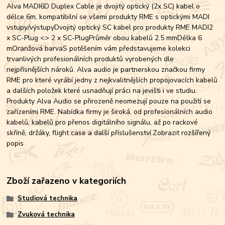
Alva MADI6D Duplex Cable je dvojitý optický (2x SC) kabel o
délce 6m, kompatibilní se všemi produkty RME s optickými MADI
vstupy/výstupyDvojitý optický SC kabel pro produkty RME MADI2
x SC-Plug <> 2 x SC-PlugPrůměr obou kabelů 2.5 mmDélka 6
mOranžová barvaS potěšením vám představujeme kolekci
trvanlivých profesionálních produktů vyrobených dle
nejpřísnějších nároků. Alva audio je partnerskou značkou firmy
RME pro které vyrábí jedny z nejkvalitnějších propojovacích kabelů
a dalších položek které usnadňují práci na jevišti i ve studiu.
Produkty Alva Audio se přirozeně neomezují pouze na použití se
zařízeními RME. Nabídka firmy je široká, od profesionálních audio
kabelů, kabelů pro přenos digitálního signálu, až po rackové
skříně, držáky, flight case a další příslušenství.Zobrazit rozšířený
popis
Zboží zařazeno v kategoriích
Studiová technika
Zvuková technika