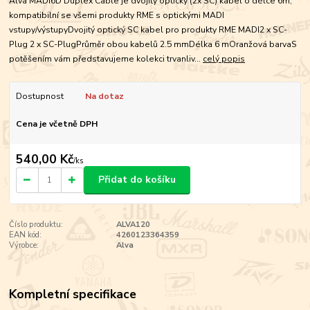
Alva MADI6D Duplex Cable je dvojitý optický (2x SC) kabel o délce 6m,
kompatibilní se všemi produkty RME s optickými MADI
vstupy/výstupyDvojitý optický SC kabel pro produkty RME MADI2 x SC-
Plug 2 x SC-PlugPrůměr obou kabelů 2.5 mmDélka 6 mOranžová barvaS
potěšením vám představujeme kolekci trvanliv...
celý popis
Dostupnost
Na dotaz
Cena je včetně DPH
540,00 Kč
/
ks
Přidat do košíku
Číslo produktu:
ALVA120
EAN kód:
4260123364359
Výrobce:
Alva
Kompletní specifikace