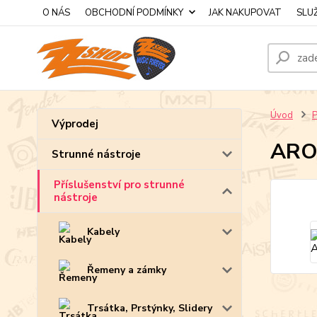
O NÁS
OBCHODNÍ PODMÍNKY
JAK NAKUPOVAT
SLU
Úvod
P
Výprodej
ARO
Strunné nástroje
Příslušenství pro strunné
nástroje
Kabely
Řemeny a zámky
Trsátka, Prstýnky, Slidery