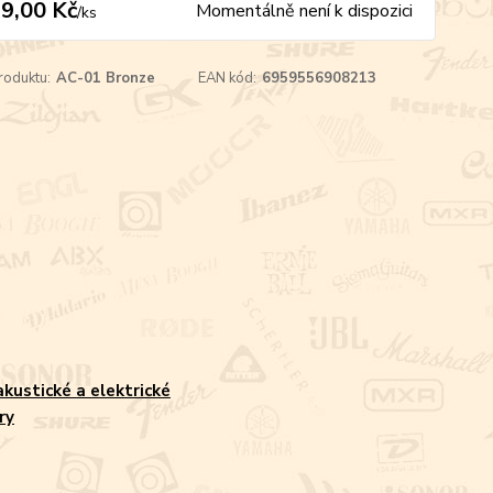
9,00 Kč
Momentálně není k dispozici
/
ks
roduktu:
AC-01 Bronze
EAN kód:
6959556908213
akustické a elektrické
ry