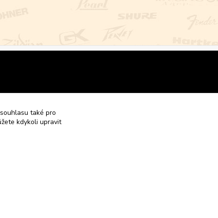
 souhlasu také pro
žete kdykoli upravit
Vytvořeno na
Eshop-rychle.cz