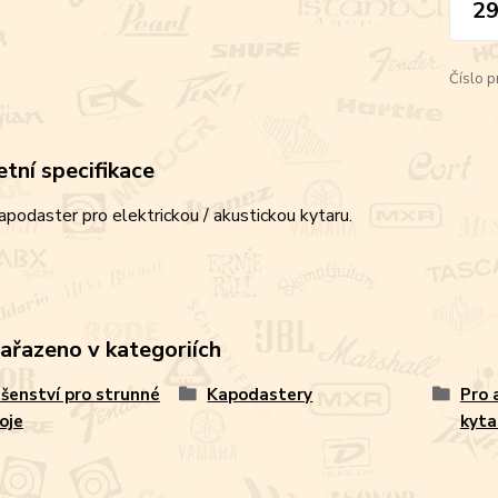
29
Číslo p
tní specifikace
podaster pro elektrickou / akustickou kytaru.
zařazeno v kategoriích
ušenství pro strunné
Kapodastery
Pro 
oje
kyta