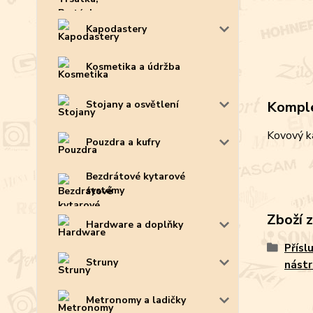
Kapodastery
Kosmetika a údržba
Stojany a osvětlení
Komple
Kovový ka
Pouzdra a kufry
Bezdrátové kytarové
systémy
Zboží 
Hardware a doplňky
Přísl
Struny
nástr
Metronomy a ladičky