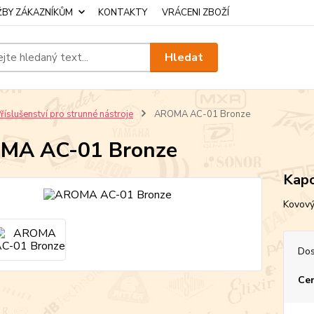
ŽBY ZÁKAZNÍKŮM
KONTAKTY
VRÁCENI ZBOŽÍ
Hledat
říslušenství pro strunné nástroje
AROMA AC-01 Bronze
MA AC-01 Bronze
Kapo
Kovový
Dos
Cen