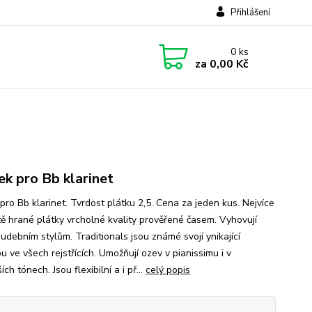
Přihlášení
0
ks
za
0,00 Kč
ek pro Bb klarinet
pro Bb klarinet. Tvrdost plátku 2,5. Cena za jeden kus. Nejvíce
tě hrané plátky vrcholné kvality prověřené časem. Vyhovují
udebním stylům. Traditionals jsou známé svojí ynikající
 ve všech rejstřících. Umožňují ozev v pianissimu i v
ích tónech. Jsou flexibilní a i př...
celý popis