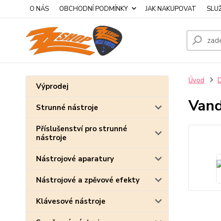
O NÁS
OBCHODNÍ PODMÍNKY
JAK NAKUPOVAT
SLU
Úvod
D
Výprodej
Vand
Strunné nástroje
Příslušenství pro strunné
nástroje
Nástrojové aparatury
Nástrojové a zpěvové efekty
Klávesové nástroje