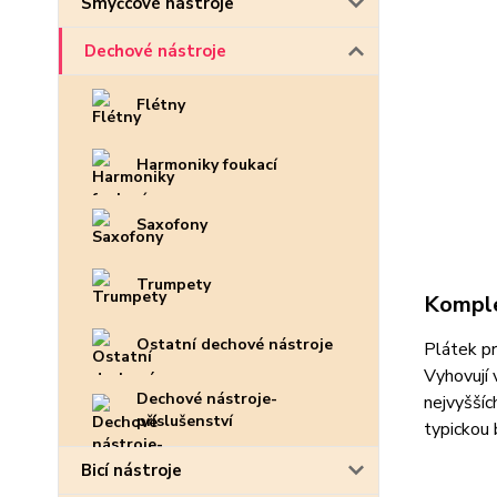
Smyčcové nástroje
Dechové nástroje
Flétny
Harmoniky foukací
Saxofony
Trumpety
Komple
Ostatní dechové nástroje
Plátek pr
Vyhovují 
Dechové nástroje-
nejvyššíc
příslušenství
typickou
Bicí nástroje