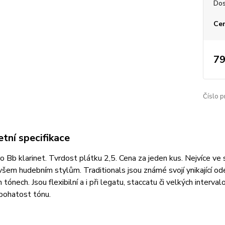
Dos
Cen
79
Číslo p
tní specifikace
o Bb klarinet. Tvrdost plátku 2,5. Cena za jeden kus. Nejvíce ve
všem hudebním stylům. Traditionals jsou známé svojí ynikající ode
h tónech. Jsou flexibilní a i při legatu, staccatu či velkých interv
 bohatost tónu.