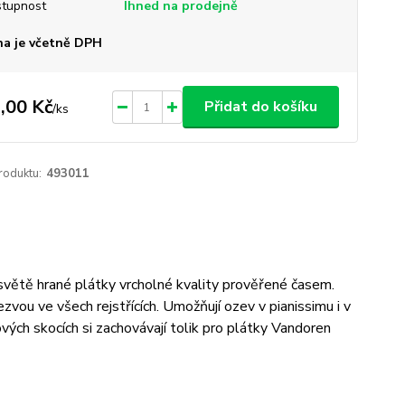
tupnost
Ihned na prodejně
a je včetně DPH
,00 Kč
Přidat do košíku
/
ks
roduktu:
493011
 světě hrané plátky vrcholné kvality prověřené časem.
zvou ve všech rejstřících. Umožňují ozev v pianissimu i v
alových skocích si zachovávají tolik pro plátky Vandoren