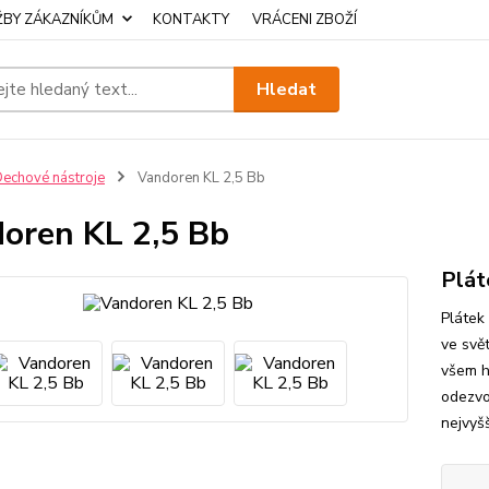
ŽBY ZÁKAZNÍKŮM
KONTAKTY
VRÁCENI ZBOŽÍ
Hledat
echové nástroje
Vandoren KL 2,5 Bb
oren KL 2,5 Bb
Plát
Plátek 
ve svě
všem h
odezvou
nejvyšš