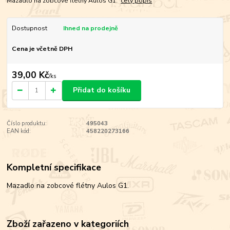
Mazadlo na zobcové flétny Aulos G1.
celý popis
Dostupnost
Ihned na prodejně
Cena je včetně DPH
39,00 Kč
/
ks
Přidat do košíku
Číslo produktu:
495043
EAN kód:
458220273166
Kompletní specifikace
Mazadlo na zobcové flétny Aulos G1.
Zboží zařazeno v kategoriích