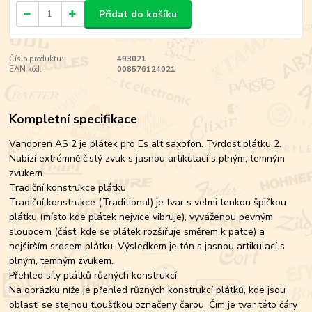
Přidat do košíku
Číslo produktu:
493021
EAN kód:
008576124021
Kompletní specifikace
Vandoren AS 2 je plátek pro Es alt saxofon. Tvrdost plátku 2.
Nabízí extrémně čistý zvuk s jasnou artikulací s plným, temným
zvukem.
Tradiční konstrukce plátku
Tradiční konstrukce (Traditional) je tvar s velmi tenkou špičkou
plátku (místo kde plátek nejvíce vibruje), vyváženou pevným
sloupcem (část, kde se plátek rozšiřuje směrem k patce) a
nejširším srdcem plátku. Výsledkem je tón s jasnou artikulací s
plným, temným zvukem.
Přehled síly plátků různých konstrukcí
Na obrázku níže je přehled různých konstrukcí plátků, kde jsou
oblasti se stejnou tloušťkou označeny čarou. Čím je tvar této čáry