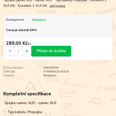
Spojka samec XLR - samec XLR Typ kabelu: Propojka Konektor 1:
XLR (M) Konektor 2: XLR (M)
celý popis
Dostupnost
Skladem
Cena je včetně DPH
289,00 Kč
/
ks
Přidat do košíku
Číslo produktu:
HN105334
EAN kód:
07998043149310
Výrobce:
Bespeco
Kompletní specifikace
Spojka samec XLR - samec XLR
Typ kabelu: Propojka